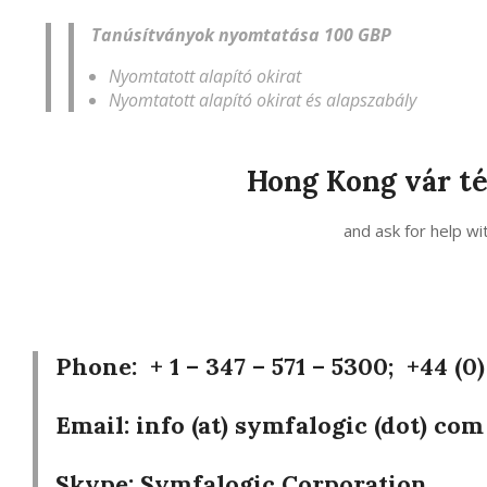
Tanúsítványok nyomtatása 100 GBP
Nyomtatott alapító okirat
Nyomtatott alapító okirat és alapszabály
Hong Kong vár té
and ask for help wi
Phone:
+ 1 – 347 – 571 – 5300; +44 (0
Email:
info (at) symfalogic (dot) com
Skype:
Symfalogic Corporation