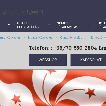
]
rl_hash` (`url_hash`)
OLASZ
NÉMET
HOL
CÉGALAPÍTÁS
CÉGALAPÍTÁS
CÉGA
ngol Könyvelés
Magyar Könyvelés
Olasz Könyvelés
Német köny
Telefon: : +36/70-550-2804
Ema
WEBSHOP
KAPCSOLAT