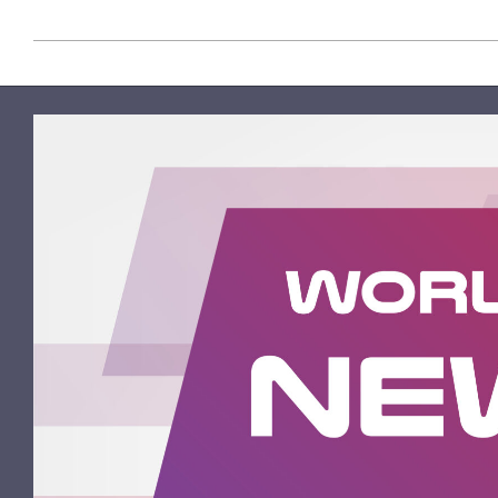
2023-
12-
27