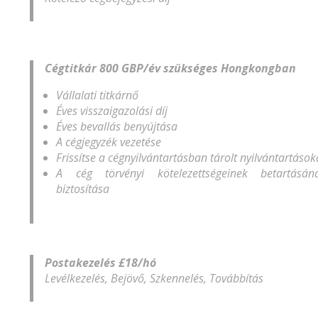
Cégtitkár 800 GBP/év szükséges Hongkongban
Vállalati titkárnő
Éves visszaigazolási díj
Éves bevallás benyújtása
A cégjegyzék vezetése
Frissítse a cégnyilvántartásban tárolt nyilvántartások
A cég törvényi kötelezettségeinek betartásán
biztosítása
Postakezelés £18/hó
Levélkezelés, Bejövő, Szkennelés, Továbbítás