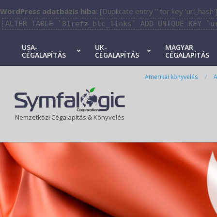
WordPress adatbázis hiba:
[Duplicate entry '' for key 'url_hash'
ALTER TABLE `81refz_blc_links` ADD UNIQUE KEY `u
Skip
USA-
UK-
MAGYAR
CÉGALAPÍTÁS
CÉGALAPÍTÁS
CÉGALAPÍTÁS
to
Primary
content
Navigation
Amerikai könyvelés
A
Menu
Nemzetközi Cégalapítás & Könyvelés