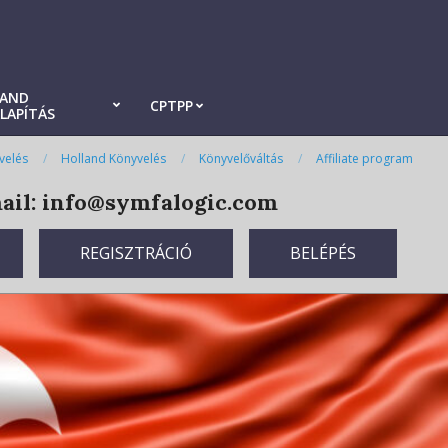
LAND
CPTPP
LAPÍTÁS
velés
Holland Könyvelés
Könyvelőváltás
Affiliate program
il: info@symfalogic.com
REGISZTRÁCIÓ
BELÉPÉS