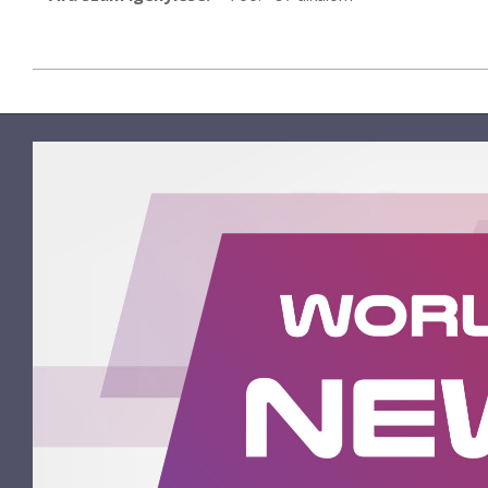
2021-
11-
29