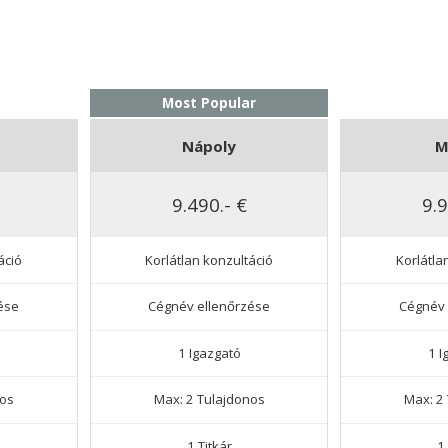
Most Popular
Nápoly
M
9.490.- €
9.9
áció
Korlátlan konzultáció
Korlátla
ése
Cégnév ellenőrzése
Cégnév 
1 Igazgató
1 I
nos
Max: 2 Tulajdonos
Max: 2
1 Titkár
1