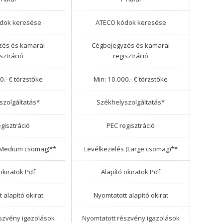
dok keresése
ATECO kódok keresése
zés és kamarai
Cégbejegyzés és kamarai
isztráció
regisztráció
0.- € törzstőke
Min: 10.000.- € törzstőke
szolgáltatás*
Székhelyszolgáltatás*
gisztráció
PEC regisztráció
(Medium csomag)**
Levélkezelés (Large csomag)**
okiratok Pdf
Alapító okiratok Pdf
 alapító okirat
Nyomtatott alapító okirat
szvény igazolások
Nyomtatott részvény igazolások