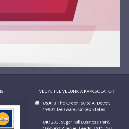
NS
VEGYE FEL VELÜNK A KAPCSOLATOT!
USA:
8 The Green, Suite A, Dover,
19901 Delaware, United States
UK:
293, Sugar Mill Business Park,
Oakhurst Avenue, Leeds, LS11 7HL,