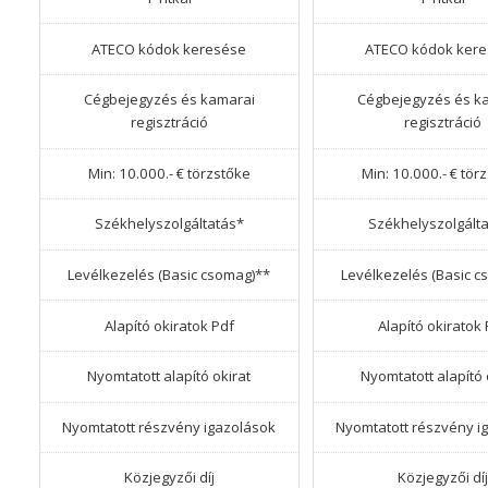
ATECO kódok keresése
ATECO kódok ker
Cégbejegyzés és kamarai
Cégbejegyzés és k
regisztráció
regisztráció
Min: 10.000.- € törzstőke
Min: 10.000.- € tör
Székhelyszolgáltatás*
Székhelyszolgált
Levélkezelés (Basic csomag)**
Levélkezelés (Basic c
Alapító okiratok Pdf
Alapító okiratok 
Nyomtatott alapító okirat
Nyomtatott alapító 
Nyomtatott részvény igazolások
Nyomtatott részvény i
Közjegyzői díj
Közjegyzői díj