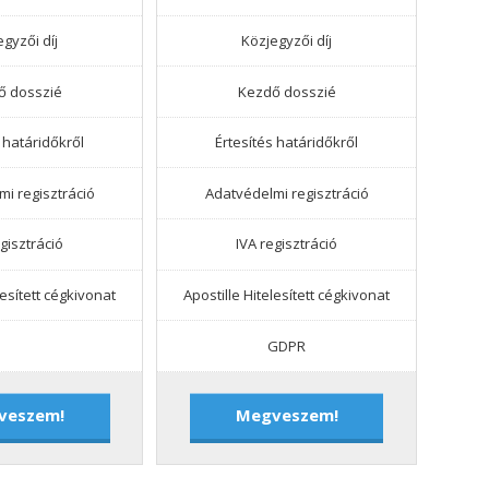
gyzői díj
Közjegyzői díj
ő dosszié
Kezdő dosszié
 határidőkről
Értesítés határidőkről
i regisztráció
Adatvédelmi regisztráció
egisztráció
IVA regisztráció
lesített cégkivonat
Apostille Hitelesített cégkivonat
GDPR
veszem!
Megveszem!