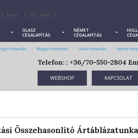
]
rl_hash` (`url_hash`)
OLASZ
NÉMET
HOL
CÉGALAPÍTÁS
CÉGALAPÍTÁS
CÉGA
ngol Könyvelés
Magyar Könyvelés
Olasz Könyvelés
Német köny
Telefon: : +36/70-550-2804
Ema
WEBSHOP
KAPCSOLAT
ási Összehasonlító Ártáblázatunka