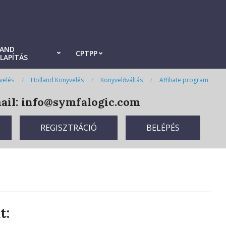
LAND
CPTPP
LAPÍTÁS
velés
Holland Könyvelés
Könyvelőváltás
Affiliate program
il: info@symfalogic.com
REGISZTRÁCIÓ
BELÉPÉS
t: