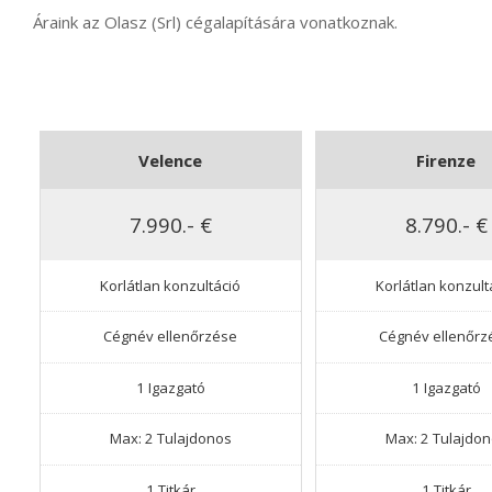
Áraink az Olasz (Srl) cégalapítására vonatkoznak.
Velence
Firenze
7.990.- €
8.790.- €
Korlátlan konzultáció
Korlátlan konzult
Cégnév ellenőrzése
Cégnév ellenőrz
1 Igazgató
1 Igazgató
Max: 2 Tulajdonos
Max: 2 Tulajdo
1 Titkár
1 Titkár