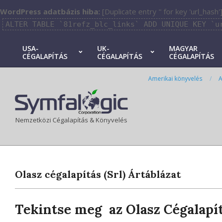
WordPress adatbázis hiba:
[Duplicate entry '' for key 'url_hash'
ALTER TABLE `81refz_blc_links` ADD UNIQUE KEY `u
Skip
USA-
UK-
MAGYAR
CÉGALAPÍTÁS
CÉGALAPÍTÁS
CÉGALAPÍTÁS
to
Primary
content
Navigation
Amerikai könyvelés
A
Menu
Nemzetközi Cégalapítás & Könyvelés
Olasz cégalapítás (Srl) Ártáblázat
Tekintse meg az Olasz Cégalapít