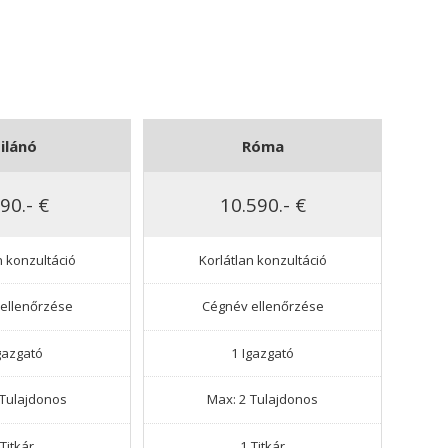
ilánó
Róma
90.- €
10.590.- €
n konzultáció
Korlátlan konzultáció
ellenőrzése
Cégnév ellenőrzése
gazgató
1 Igazgató
 Tulajdonos
Max: 2 Tulajdonos
 Titkár
1 Titkár