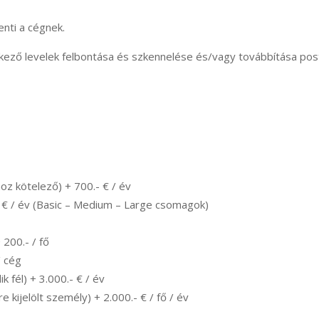
enti a cégnek.
rkező levelek felbontása és szkennelése és/vagy továbbítása pos
oz kötelező) + 700.- € / év
 € / év (Basic – Medium – Large csomagok)
200.- / fő
/ cég
 fél) + 3.000.- € / év
 kijelölt személy) + 2.000.- € / fő / év