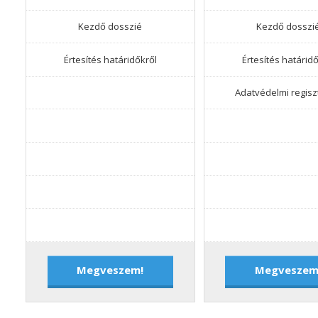
Kezdő dosszié
Kezdő dosszi
Értesítés határidőkről
Értesítés határidő
Adatvédelmi regisz
Megveszem!
Megveszem