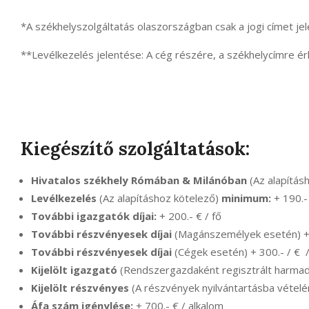
*A székhelyszolgáltatás olaszországban csak a jogi címet jel
**Levélkezelés jelentése: A cég részére, a székhelycímre é
Kiegészítő szolgáltatások:
Hivatalos székhely Rómában & Milánóban
(Az alapításh
Levélkezelés
(Az alapításhoz kötelező)
minimum:
+ 190.-
További igazgatók díjai:
+ 200.- € / fő
További részvényesek díjai
(Magánszemélyek esetén) + 
További részvényesek díjai
(Cégek esetén) + 300.- / € 
Kijelölt igazgató
(Rendszergazdaként regisztrált harmadik
Kijelölt részvényes
(A részvények nyilvántartásba vételére
Áfa szám igénylése:
+ 700.- € / alkalom