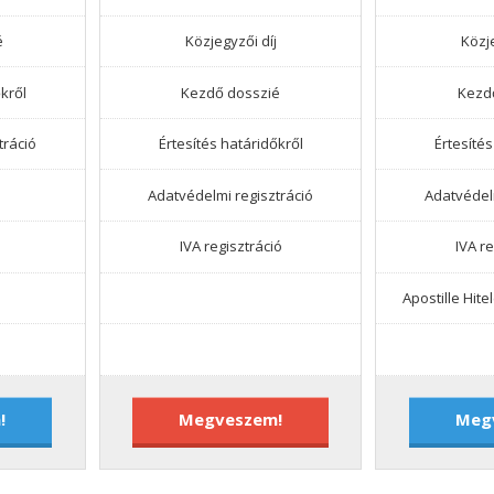
é
Közjegyzői díj
Közje
kről
Kezdő dosszié
Kezd
tráció
Értesítés határidőkről
Értesítés
Adatvédelmi regisztráció
Adatvédelm
IVA regisztráció
IVA r
Apostille Hite
!
Megveszem!
Meg