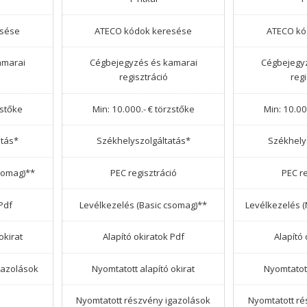
esése
ATECO kódok keresése
ATECO kó
amarai
Cégbejegyzés és kamarai
Cégbejegy
regisztráció
reg
zstőke
Min: 10.000.- € törzstőke
Min: 10.00
atás*
Székhelyszolgáltatás*
Székhely
somag)**
PEC regisztráció
PEC re
Pdf
Levélkezelés (Basic csomag)**
Levélkezelés 
okirat
Alapító okiratok Pdf
Alapító 
gazolások
Nyomtatott alapító okirat
Nyomtatott
Nyomtatott részvény igazolások
Nyomtatott ré