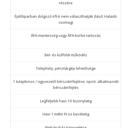
részére
Építőiparban dolgozó kft-k nem választhatják (lásd: Haladó
csomag)
ÁFA-mentesség vagy ÁFA-körbe tartozás
Bel- és külföldi működés
Telephely, pénztárgép lehetősége
1 tulajdonos / ügyvezető bérszámfejtése; opció: alkalmazotti
bérszámfejtés
Legfeljebb havi 10 bizonylatig
Havi 1 millió Ft-os bevételig
Webáruház könyvelése