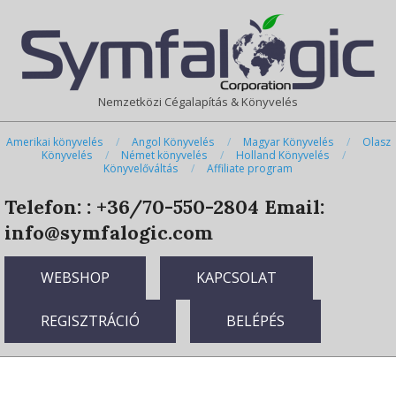
Skip
Primary
to
Navigation
content
Menu
Nemzetközi Cégalapítás & Könyvelés
Amerikai könyvelés
Angol Könyvelés
Magyar Könyvelés
Olasz
Könyvelés
Német könyvelés
Holland Könyvelés
Könyvelőváltás
Affiliate program
Telefon: : +36/70-550-2804
Email:
info@symfalogic.com
WEBSHOP
KAPCSOLAT
REGISZTRÁCIÓ
BELÉPÉS