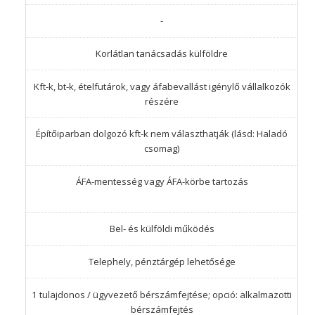
-
Korlátlan tanácsadás külföldre
Kft-k, bt-k, ételfutárok, vagy áfabevallást igénylő vállalkozók
részére
Építőiparban dolgozó kft-k nem választhatják (lásd: Haladó
csomag)
ÁFA-mentesség vagy ÁFA-körbe tartozás
Bel- és külföldi működés
Telephely, pénztárgép lehetősége
1 tulajdonos / ügyvezető bérszámfejtése; opció: alkalmazotti
bérszámfejtés