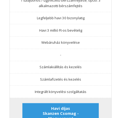
1 tulajdonos / ügyvezető bérszámfejtése; opció: 3
alkalmazotti bérszámfejtés
Legfeljebb havi 30 bizonylatig
Havi 3 millió Ft-os bevételig
Webáruház könyvelése
-
Számlakiállítás és kezelés
Számlafizetés és kezelés
Integrált könyvelési szolgáltatás
Havi díjas
Skanzen Csomag -