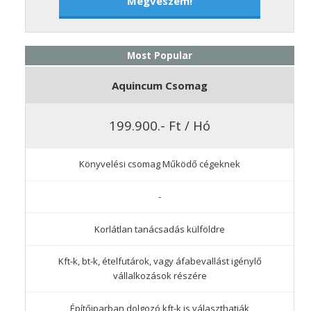
Megveszem!
Most Popular
Aquincum Csomag
199.900.- Ft / Hó
Könyvelési csomag Működő cégeknek
-
Korlátlan tanácsadás külföldre
Kft-k, bt-k, ételfutárok, vagy áfabevallást igénylő
vállalkozások részére
Építőiparban dolgozó kft-k is választhatják