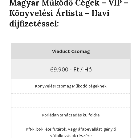
Magyar Működő Cégek – VIP –
Könyvelési Árlista – Havi
díjfizetéssel:
Viaduct Csomag
69.900.- Ft / Hó
Könyvelési csomag Működő cégeknek
-
Korlátlan tanácsadás külföldre
Kft-k, bt-k, ételfutárok, vagy áfabevallást igénylő
vállalkozások részére