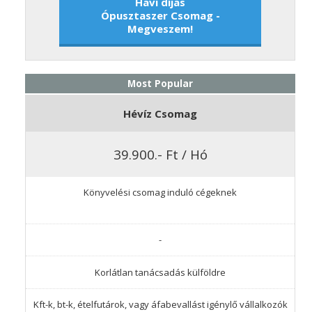
Havi díjas
Ópusztaszer Csomag -
Megveszem!
Most Popular
Hévíz Csomag
39.900.- Ft / Hó
Könyvelési csomag induló cégeknek
-
Korlátlan tanácsadás külföldre
Kft-k, bt-k, ételfutárok, vagy áfabevallást igénylő vállalkozók