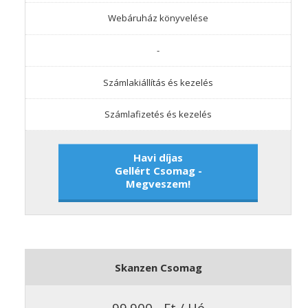
Webáruház könyvelése
-
Számlakiállítás és kezelés
Számlafizetés és kezelés
Havi díjas
Gellért Csomag -
Megveszem!
Skanzen Csomag
99.900.- Ft / Hó