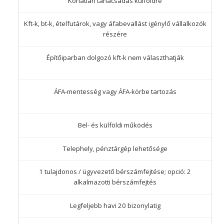
Korlátlan tanácsadás külföldre
Kft-k, bt-k, ételfutárok, vagy áfabevallást igénylő vállalkozók
részére
Építőiparban dolgozó kft-k nem választhatják
ÁFA-mentesség vagy ÁFA-körbe tartozás
Bel- és külföldi működés
Telephely, pénztárgép lehetősége
1 tulajdonos / ügyvezető bérszámfejtése; opció: 2
alkalmazotti bérszámfejtés
Legfeljebb havi 20 bizonylatig