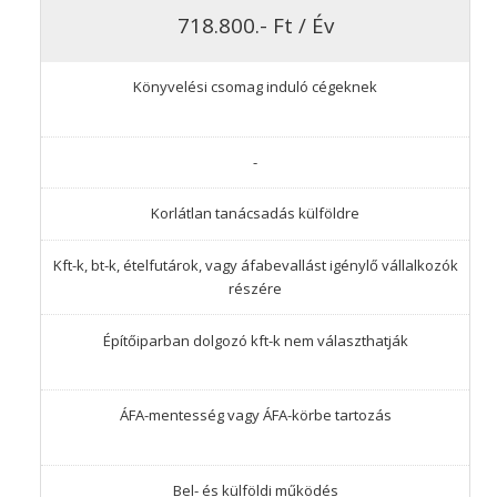
718.800.- Ft / Év
Könyvelési csomag induló cégeknek
-
Korlátlan tanácsadás külföldre
Kft-k, bt-k, ételfutárok, vagy áfabevallást igénylő vállalkozók
részére
Építőiparban dolgozó kft-k nem választhatják
ÁFA-mentesség vagy ÁFA-körbe tartozás
Bel- és külföldi működés