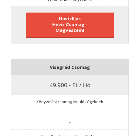
Havi díjas
Hévíz Csomag -
Megveszem!
Visegrád Csomag
49.900.- Ft / Hó
Könyvelési csomag induló cégeknek
-