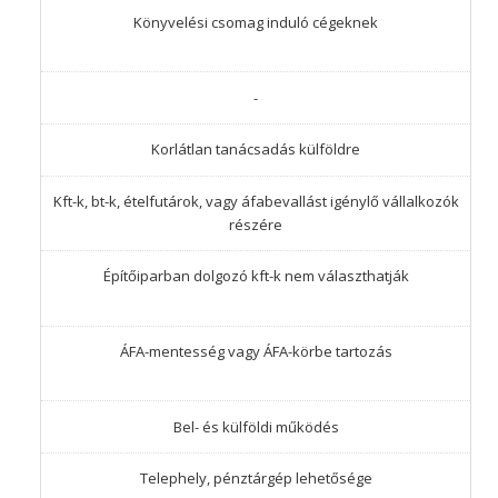
Könyvelési csomag induló cégeknek
-
Korlátlan tanácsadás külföldre
Kft-k, bt-k, ételfutárok, vagy áfabevallást igénylő vállalkozók
részére
Építőiparban dolgozó kft-k nem választhatják
ÁFA-mentesség vagy ÁFA-körbe tartozás
Bel- és külföldi működés
Telephely, pénztárgép lehetősége