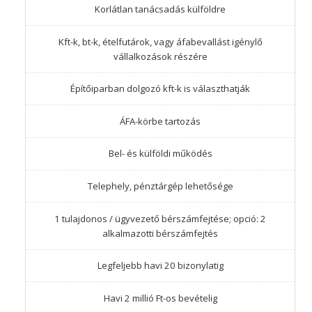
Korlátlan tanácsadás külföldre
Kft-k, bt-k, ételfutárok, vagy áfabevallást igénylő
vállalkozások részére
Építőiparban dolgozó kft-k is választhatják
ÁFA-körbe tartozás
Bel- és külföldi működés
Telephely, pénztárgép lehetősége
1 tulajdonos / ügyvezető bérszámfejtése; opció: 2
alkalmazotti bérszámfejtés
Legfeljebb havi 20 bizonylatig
Havi 2 millió Ft-os bevételig