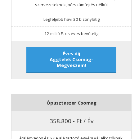
szervezeteknek, bérszámfejtés nélkül
Legfeljebb havi 30 bizonylatig
12 millió Ft-os éves bevételig
Éves díj
Aggtelek Csomag-
Megveszem!
Ópusztaszer Csomag
358.800.- Ft / Év
Átalányadós és SZJA alá tartozó egyéni vállalkozóknak,