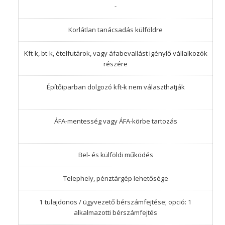
-
Korlátlan tanácsadás külföldre
Kft-k, bt-k, ételfutárok, vagy áfabevallást igénylő vállalkozók
részére
Építőiparban dolgozó kft-k nem választhatják
ÁFA-mentesség vagy ÁFA-körbe tartozás
Bel- és külföldi működés
Telephely, pénztárgép lehetősége
1 tulajdonos / ügyvezető bérszámfejtése; opció: 1
alkalmazotti bérszámfejtés