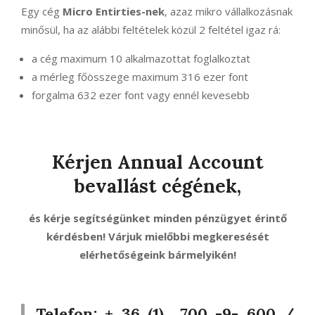
Egy cég
Micro Entirties-nek
, azaz mikro vállalkozásnak
minősül, ha az alábbi feltételek közül 2 feltétel igaz rá:
a cég maximum 10 alkalmazottat foglalkoztat
a mérleg főösszege maximum 316 ezer font
forgalma 632 ezer font vagy ennél kevesebb
Kérjen Annual Account
bevallást cégének,
és kérje segítségünket minden pénzügyet érintő
kérdésben! Várjuk mielőbbi megkeresését
elérhetőségeink bármelyikén!
Telefon: + 36 (1) 700 -9- 600 /