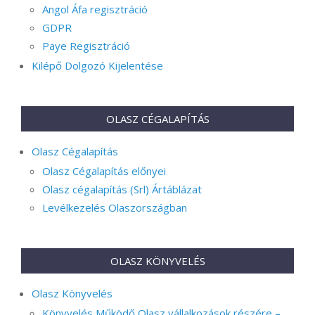
Angol Áfa regisztráció
GDPR
Paye Regisztráció
Kilépő Dolgozó Kijelentése
OLASZ CÉGALAPÍTÁS
Olasz Cégalapítás
Olasz Cégalapítás előnyei
Olasz cégalapítás (Srl) Ártáblázat
Levélkezelés Olaszországban
OLASZ KÖNYVELÉS
Olasz Könyvelés
Könyvelés Működő Olasz vállalkozások részére –