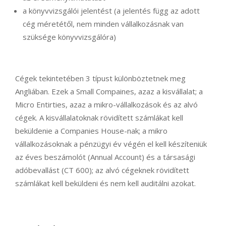
a könyvvizsgálói jelentést (a jelentés függ az adott
cég méretétől, nem minden vállalkozásnak van
szüksége könyvvizsgálóra)
Cégek tekintetében 3 típust különböztetnek meg
Angliában. Ezek a Small Compaines, azaz a kisvállalat; a
Micro Entirties, azaz a mikro-vállalkozások és az alvó
cégek. A kisvállalatoknak rövidített számlákat kell
beküldenie a Companies House-nak; a mikro
vállalkozásoknak a pénzügyi év végén el kell készíteniük
az éves beszámolót (Annual Account) és a társasági
adóbevallást (CT 600); az alvó cégeknek rövidített
számlákat kell beküldeni és nem kell auditálni azokat.