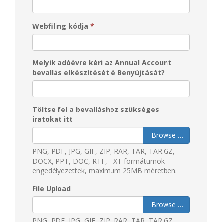
Webfiling kódja
*
Melyik adóévre kéri az Annual Account
bevallás elkészítését é Benyújtását?
Töltse fel a bevalláshoz szükséges
iratokat itt
Browse …
PNG, PDF, JPG, GIF, ZIP, RAR, TAR, TAR.GZ,
DOCX, PPT, DOC, RTF, TXT formátumok
engedélyezettek, maximum 25MB méretben.
File Upload
Browse …
PNG, PDF, JPG, GIF, ZIP, RAR, TAR, TAR.GZ,