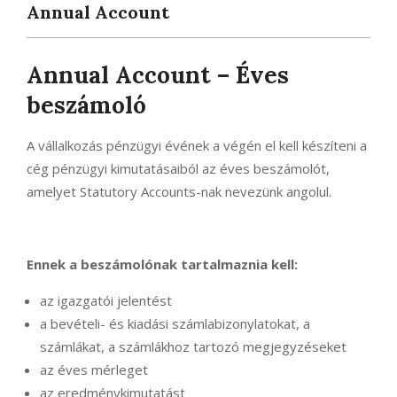
Annual Account
Annual Account – Éves
beszámoló
A vállalkozás pénzügyi évének a végén el kell készíteni a
cég pénzügyi kimutatásaiból az éves beszámolót,
amelyet Statutory Accounts-nak nevezünk angolul.
Ennek a beszámolónak tartalmaznia kell:
az igazgatói jelentést
a bevételi- és kiadási számlabizonylatokat, a
számlákat, a számlákhoz tartozó megjegyzéseket
az éves mérleget
az eredménykimutatást