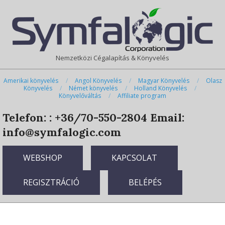
Skip
Primary
to
Navigation
content
Menu
Nemzetközi Cégalapítás & Könyvelés
Amerikai könyvelés
Angol Könyvelés
Magyar Könyvelés
Olasz
Könyvelés
Német könyvelés
Holland Könyvelés
Könyvelőváltás
Affiliate program
Telefon: : +36/70-550-2804
Email:
info@symfalogic.com
WEBSHOP
KAPCSOLAT
REGISZTRÁCIÓ
BELÉPÉS