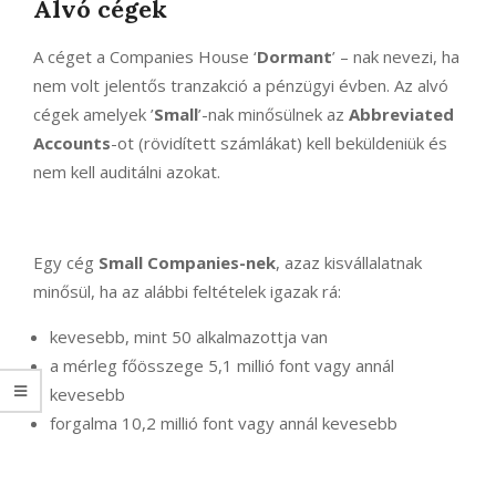
Alvó cégek
A céget a Companies House ‘
Dormant
’ – nak nevezi, ha
nem volt jelentős tranzakció a pénzügyi évben. Az alvó
cégek amelyek ’
Small
’-nak minősülnek az
Abbreviated
Accounts
-ot (rövidített számlákat) kell beküldeniük és
nem kell auditálni azokat.
Egy cég
Small Companies-nek
, azaz kisvállalatnak
minősül, ha az alábbi feltételek igazak rá:
kevesebb, mint 50 alkalmazottja van
a mérleg főösszege 5,1 millió font vagy annál
kevesebb
forgalma 10,2 millió font vagy annál kevesebb