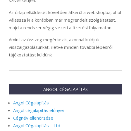
szíveskedjen.
Az űrlap elküldését követően átkerül a webshopba, ahol
válassza ki a korábban már megrendelt szolgáltatást,
majd a rendszer végig vezeti a fizetési folyamaton.
Amint az összeg megérkezik, azonnal küldjük
visszaigazolásunkat, illetve minden további lépésről
tájékoztatást küldünk.
2021-
11-
23
ANGOL CÉGALAPÍTÁS
Angol Cégalapítás
Angol cégalapítás előnyei
Cégnév ellenőrzése
Angol Cégalapítás – Ltd