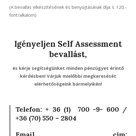
(A bevallás elkészítésének és benyújtásának díja: Ł 120.-
font/alkalom)
Igényeljen Self Assessment
bevallást,
és kérje segítségünket minden pénzügyet érintő
kérdésben! Várjuk mielőbbi megkeresését
elérhetőségeink bármelyikén!
Telefon: + 36 (1) 700 -9- 600 /
+36 (70) 550 – 2804
Email cím: