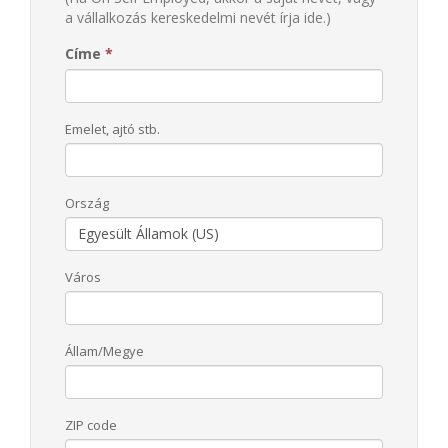
a vállalkozás kereskedelmi nevét írja ide.)
Címe
*
Emelet, ajtó stb.
Ország
Város
Állam/Megye
ZIP code