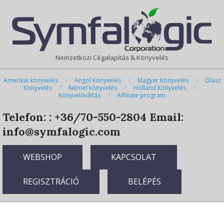
Skip
Primary
to
Navigation
content
Menu
Nemzetközi Cégalapítás & Könyvelés
Amerikai könyvelés
Angol Könyvelés
Magyar Könyvelés
Olasz
Könyvelés
Német könyvelés
Holland Könyvelés
Könyvelőváltás
Affiliate program
Telefon: : +36/70-550-2804
Email:
info@symfalogic.com
WEBSHOP
KAPCSOLAT
REGISZTRÁCIÓ
BELÉPÉS