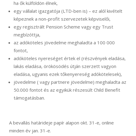
ha ők külföldön élnek,
egy vállalat igazgatója (LTD-ben is) – ez alól kivételt
képeznek a non-profit szervezetek képviselői,
egy regisztrált Pension Scheme vagy egy Trust
megbízóttja,
az adóköteles jövedelme meghaladta a 100 000
fontot,
adóköteles nyereséget értek el (részvények eladása,
lakás eladása, örökösödés útján szerzett vagyon
eladása, ugyanis ezek tőkenyereség adókötelesek),
jövedelme ( vagy partnere jövedelme) meghaladta az
50.000 fontot és az egyikük részesült Child Benefit
támogatásban.
A bevallás határideje papír alapon okt. 31-e, online
minden év jan. 31-e.