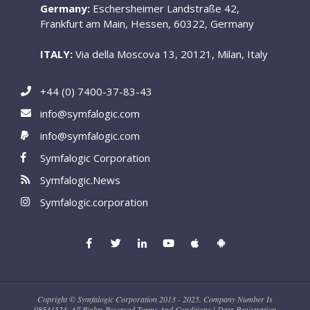
Germany:
Eschersheimer Landstraße 42,
Frankfurt am Main, Hessen, 60322, Germany
ITALY:
Via della Moscova 13, 20121, Milan, Italy
+44 (0) 7400-37-83-43
info@symfalogic.com
info@symfalogic.com
Symfalogic Corporation
Symfalogic.News
Symfalogic.corporation
Copright © Symfalogic Corporation 2013 - 2025. Company Number Is
08531523, All Rights Reserved Terms And Conditions | Data Registration