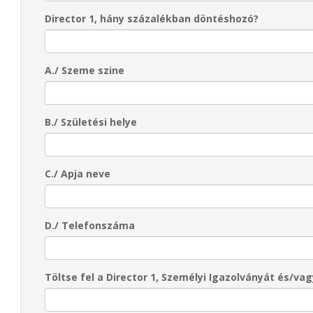
Director 1, hány százalékban döntéshozó?
A./ Szeme szine
B./ Születési helye
C./ Apja neve
D./ Telefonszáma
Töltse fel a Director 1, Személyi Igazolványát és/va