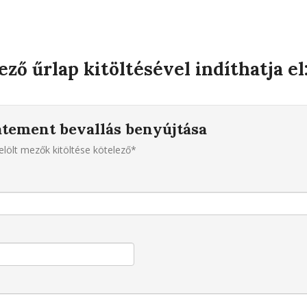
ző űrlap kitöltésével indíthatja el
atement bevallás benyújtása
jelölt mezők kitöltése kötelező*