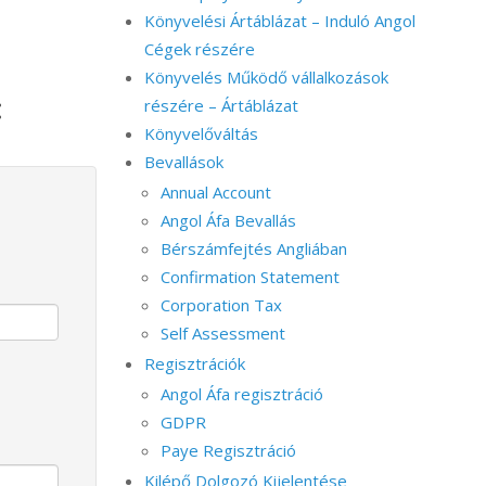
Könyvelési Ártáblázat – Induló Angol
Cégek részére
Könyvelés Működő vállalkozások
:
részére – Ártáblázat
Könyvelőváltás
Bevallások
Annual Account
Angol Áfa Bevallás
Bérszámfejtés Angliában
Confirmation Statement
Corporation Tax
Self Assessment
Regisztrációk
Angol Áfa regisztráció
GDPR
Paye Regisztráció
Kilépő Dolgozó Kijelentése