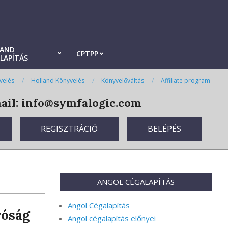
LAND
CPTPP
LAPÍTÁS
velés
Holland Könyvelés
Könyvelőváltás
Affiliate program
il: info@symfalogic.com
REGISZTRÁCIÓ
BELÉPÉS
ANGOL CÉGALAPÍTÁS
Angol Cégalapítás
róság
Angol cégalapítás előnyei