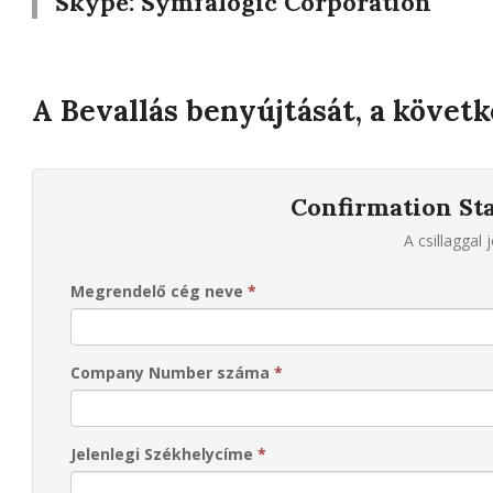
Skype:
Symfalogic Corporation
A Bevallás benyújtását, a követke
Confirmation St
A csillaggal 
Megrendelő cég neve
*
Company Number száma
*
Jelenlegi Székhelycíme
*