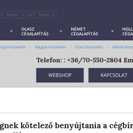
]
rl_hash` (`url_hash`)
OLASZ
NÉMET
HOL
CÉGALAPÍTÁS
CÉGALAPÍTÁS
CÉGA
ngol Könyvelés
Magyar Könyvelés
Olasz Könyvelés
Német köny
Telefon: : +36/70-550-2804
Ema
WEBSHOP
KAPCSOLAT
gnek kötelező benyújtania a cégbí