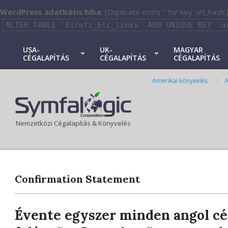
WordPress adatbázis hiba:
[Duplicate entry '' for key 'url_hash'
ALTER TABLE `81refz_blc_links` ADD UNIQUE KEY `u
Skip
USA-
UK-
MAGYAR
CÉGALAPÍTÁS
CÉGALAPÍTÁS
CÉGALAPÍTÁS
to
Primary
content
Navigation
Amerikai könyvelés
A
Menu
Nemzetközi Cégalapítás & Könyvelés
Confirmation Statement
Évente egyszer minden angol cé