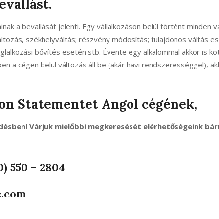
evallást.
nak a bevallását jelenti. Egy vállalkozáson belül történt minden vá
yváltozás, székhelyváltás; részvény módosítás; tulajdonos váltás e
oglalkozási bővítés esetén stb. Évente egy alkalommal akkor is kö
ben a cégen belül változás áll be (akár havi rendszerességgel), ak
ion Statementet Angol cégének,
désben! Várjuk mielőbbi megkeresését elérhetőségeink bár
0) 550 – 2804
c.com