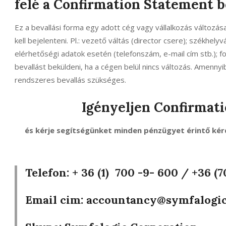
felé a Confirmation Statement b
Ez a bevallási forma egy adott cég vagy vállalkozás változásai
kell bejelenteni. Pl.: vezető váltás (director csere); székhel
elérhetőségi adatok esetén (telefonszám, e-mail cím stb.); f
bevallást beküldeni, ha a cégen belül nincs változás. Amennyi
rendszeres bevallás szükséges.
Igényeljen Confirmat
és kérje segítségünket minden pénzügyet érintő kér
Telefon: + 36 (1) 700 -9- 600 /
+36 (7
Email cim:
accountancy@symfalogi