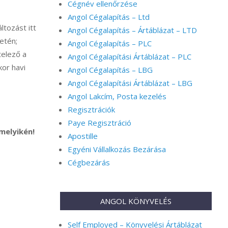
Cégnév ellenőrzése
Angol Cégalapítás – Ltd
ltozást itt
Angol Cégalapítás – Ártáblázat – LTD
setén;
Angol Cégalapítás – PLC
telező a
Angol Cégalapítási Ártáblázat – PLC
kor havi
Angol Cégalapítás – LBG
Angol Cégalapítási Ártáblázat – LBG
Angol Lakcím, Posta kezelés
Regisztrációk
Paye Regisztráció
melyikén!
Apostille
Egyéni Vállalkozás Bezárása
Cégbezárás
ANGOL KÖNYVELÉS
Self Employed – Könyvelési Ártáblázat