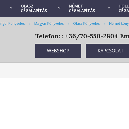
OLASZ
NÉMET
HOL
CÉGALAPÍTÁS
CÉGALAPÍTÁS
CÉGA
ngol Könyvelés
Magyar Könyvelés
Olasz Könyvelés
Német köny
Telefon: : +36/70-550-2804
Ema
WEBSHOP
KAPCSOLAT