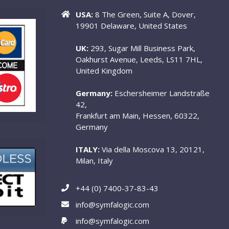
USA:
8 The Green, Suite A, Dover,
19901 Delaware, United States
UK:
293, Sugar Mill Business Park,
Oakhurst Avenue, Leeds, LS11 7HL,
United Kingdom
Germany:
Eschersheimer Landstraße
42,
Frankfurt am Main, Hessen, 60322,
Germany
ITALY:
Via della Moscova 13, 20121,
Milan, Italy
+44 (0) 7400-37-83-43
info@symfalogic.com
info@symfalogic.com