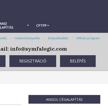
LAND
CPTPP
LAPÍTÁS
velés
Holland Könyvelés
Könyvelőváltás
Affiliate program
il: info@symfalogic.com
REGISZTRÁCIÓ
BELÉPÉS
ANGOL CÉGALAPÍTÁS