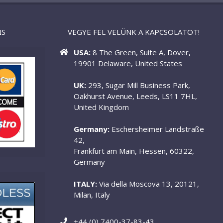
NS
VEGYE FEL VELÜNK A KAPCSOLATOT!
USA:
8 The Green, Suite A, Dover,
19901 Delaware, United States
UK:
293, Sugar Mill Business Park,
Oakhurst Avenue, Leeds, LS11 7HL,
United Kingdom
Germany:
Eschersheimer Landstraße
42,
Frankfurt am Main, Hessen, 60322,
Germany
ITALY:
Via della Moscova 13, 20121,
Milan, Italy
+44 (0) 7400-37-83-43