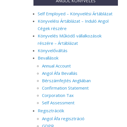
ANGOL KÖNYVELÉS
Self Employed – Könyvelési Ártáblázat
Könyvelési Ártáblázat – Induló Angol
Cégek részére
Könyvelés Működő vállalkozások
részére – Ártáblázat
Könyvelőváltás
Bevallások
Annual Account
Angol Áfa Bevallás
Bérszámfejtés Angliában
Confirmation Statement
Corporation Tax
Self Assessment
Regisztrációk
Angol Áfa regisztráció
GDPR