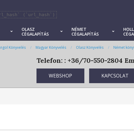
]
rl_hash` (`url_hash`)
OLASZ
NÉMET
HOL
CÉGALAPÍTÁS
CÉGALAPÍTÁS
CÉGA
ngol Könyvelés
Magyar Könyvelés
Olasz Könyvelés
Német köny
Telefon: : +36/70-550-2804
Ema
WEBSHOP
KAPCSOLAT