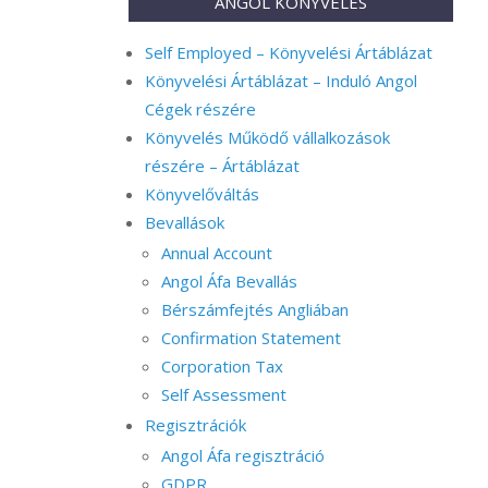
ANGOL KÖNYVELÉS
Self Employed – Könyvelési Ártáblázat
Könyvelési Ártáblázat – Induló Angol
Cégek részére
Könyvelés Működő vállalkozások
részére – Ártáblázat
Könyvelőváltás
Bevallások
Annual Account
Angol Áfa Bevallás
Bérszámfejtés Angliában
Confirmation Statement
Corporation Tax
Self Assessment
Regisztrációk
Angol Áfa regisztráció
GDPR