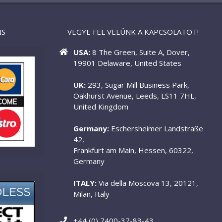
NS
VEGYE FEL VELÜNK A KAPCSOLATOT!
USA:
8 The Green, Suite A, Dover,
19901 Delaware, United States
UK:
293, Sugar Mill Business Park,
Oakhurst Avenue, Leeds, LS11 7HL,
United Kingdom
Germany:
Eschersheimer Landstraße
42,
Frankfurt am Main, Hessen, 60322,
Germany
ITALY:
Via della Moscova 13, 20121,
Milan, Italy
+44 (0) 7400-37-83-43