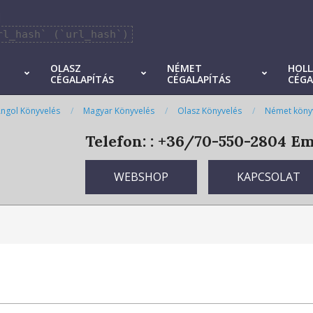
]
rl_hash` (`url_hash`)
OLASZ
NÉMET
HOL
CÉGALAPÍTÁS
CÉGALAPÍTÁS
CÉGA
ngol Könyvelés
Magyar Könyvelés
Olasz Könyvelés
Német köny
Telefon: : +36/70-550-2804
Ema
WEBSHOP
KAPCSOLAT