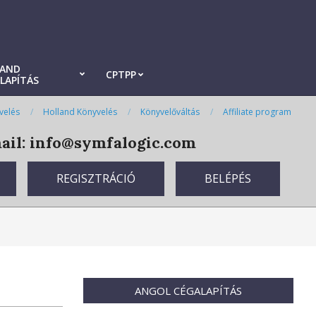
LAND
CPTPP
LAPÍTÁS
velés
Holland Könyvelés
Könyvelőváltás
Affiliate program
il: info@symfalogic.com
REGISZTRÁCIÓ
BELÉPÉS
ANGOL CÉGALAPÍTÁS