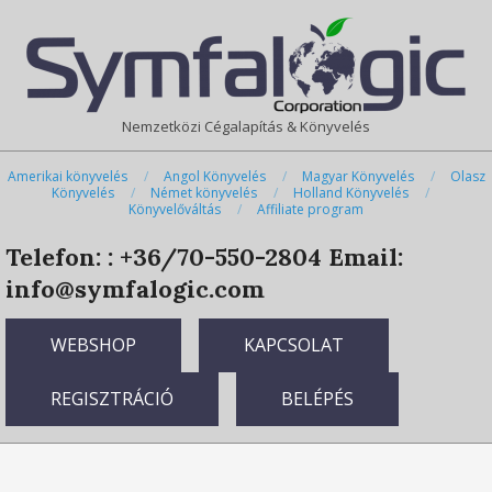
Skip
Primary
to
Navigation
content
Menu
Nemzetközi Cégalapítás & Könyvelés
Amerikai könyvelés
Angol Könyvelés
Magyar Könyvelés
Olasz
Könyvelés
Német könyvelés
Holland Könyvelés
Könyvelőváltás
Affiliate program
Telefon: : +36/70-550-2804
Email:
info@symfalogic.com
WEBSHOP
KAPCSOLAT
REGISZTRÁCIÓ
BELÉPÉS