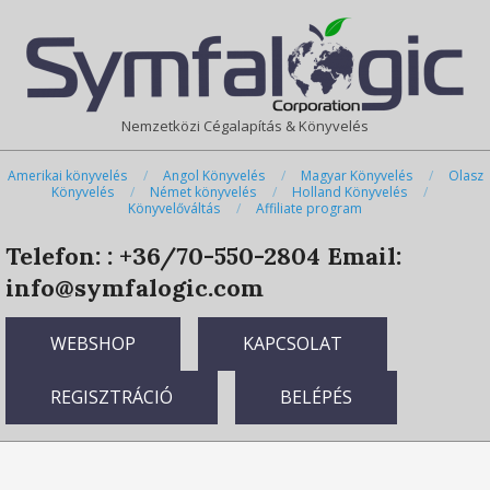
Skip
Primary
to
Navigation
content
Menu
Nemzetközi Cégalapítás & Könyvelés
Amerikai könyvelés
Angol Könyvelés
Magyar Könyvelés
Olasz
Könyvelés
Német könyvelés
Holland Könyvelés
Könyvelőváltás
Affiliate program
Telefon: : +36/70-550-2804
Email:
info@symfalogic.com
WEBSHOP
KAPCSOLAT
REGISZTRÁCIÓ
BELÉPÉS