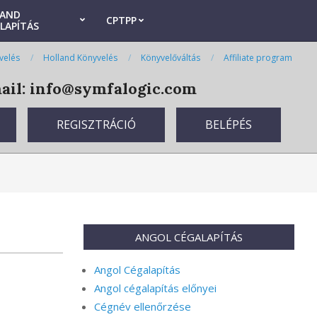
LAND
CPTPP
LAPÍTÁS
velés
Holland Könyvelés
Könyvelőváltás
Affiliate program
il: info@symfalogic.com
REGISZTRÁCIÓ
BELÉPÉS
ANGOL CÉGALAPÍTÁS
Angol Cégalapítás
Angol cégalapítás előnyei
Cégnév ellenőrzése