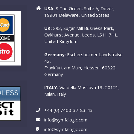
USA:
8 The Green, Suite A, Dover,
19901 Delaware, United States
UK:
293, Sugar Mill Business Park,
Oakhurst Avenue, Leeds, LS11 7HL,
United Kingdom
Germany:
Eschersheimer Landstraße
42,
Frankfurt am Main, Hessen, 60322,
Germany
ITALY:
Via della Moscova 13, 20121,
Milan, Italy
+44 (0) 7400-37-83-43
info@symfalogic.com
info@symfalogic.com