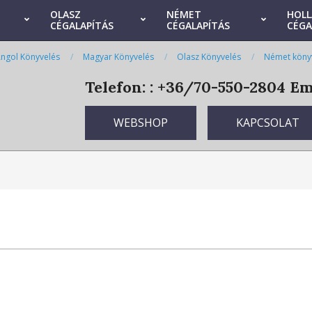
OLASZ
NÉMET
HOL
CÉGALAPÍTÁS
CÉGALAPÍTÁS
CÉGA
ngol Könyvelés
Magyar Könyvelés
Olasz Könyvelés
Német köny
Telefon: : +36/70-550-2804
Ema
WEBSHOP
KAPCSOLAT