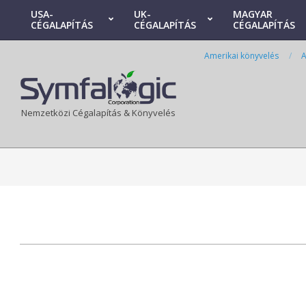
Skip
USA-
UK-
MAGYAR
CÉGALAPÍTÁS
CÉGALAPÍTÁS
CÉGALAPÍTÁS
to
Primary
content
Navigation
Amerikai könyvelés
A
Menu
Nemzetközi Cégalapítás & Könyvelés
2024-
01-
28