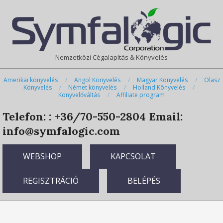
Skip
Primary
to
Navigation
content
Menu
Nemzetközi Cégalapítás & Könyvelés
Amerikai könyvelés
Angol Könyvelés
Magyar Könyvelés
Olasz
Könyvelés
Német könyvelés
Holland Könyvelés
Könyvelőváltás
Affiliate program
Telefon: : +36/70-550-2804
Email:
info@symfalogic.com
WEBSHOP
KAPCSOLAT
REGISZTRÁCIÓ
BELÉPÉS