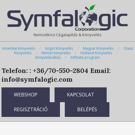
Skip
Primary
to
Navigation
content
Menu
Nemzetközi Cégalapítás & Könyvelés
Amerikai könyvelés
Angol Könyvelés
Magyar Könyvelés
Olasz
Könyvelés
Német könyvelés
Holland Könyvelés
Könyvelőváltás
Affiliate program
Telefon: : +36/70-550-2804
Email:
info@symfalogic.com
WEBSHOP
KAPCSOLAT
REGISZTRÁCIÓ
BELÉPÉS