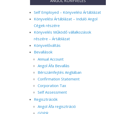
ANGOL KÖNYVELÉS
Self Employed – Könyvelési Ártáblázat
Könyvelési Ártáblázat – Induló Angol
Cégek részére
Könyvelés Működő vállalkozások
részére – Ártáblázat
Könyvelőváltás
Bevallások
Annual Account
Angol Áfa Bevallás
Bérszámfejtés Angliában
Confirmation Statement
Corporation Tax
Self Assessment
Regisztrációk
Angol Áfa regisztráció
GDPR