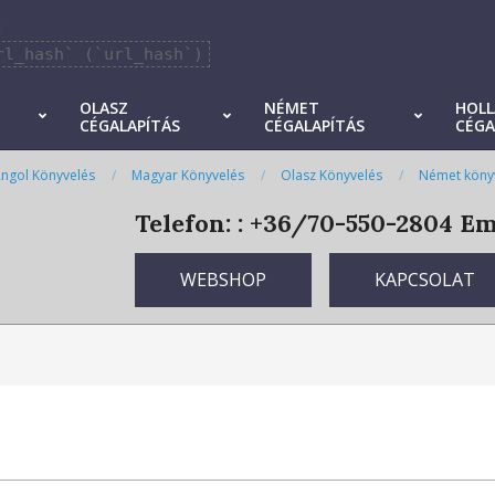
]
rl_hash` (`url_hash`)
OLASZ
NÉMET
HOL
CÉGALAPÍTÁS
CÉGALAPÍTÁS
CÉGA
ngol Könyvelés
Magyar Könyvelés
Olasz Könyvelés
Német köny
Telefon: : +36/70-550-2804
Ema
WEBSHOP
KAPCSOLAT