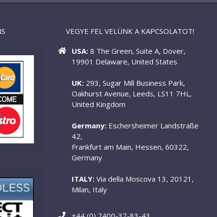
NS
VEGYE FEL VELÜNK A KAPCSOLATOT!
USA:
8 The Green, Suite A, Dover,
19901 Delaware, United States
UK:
293, Sugar Mill Business Park,
Oakhurst Avenue, Leeds, LS11 7HL,
United Kingdom
Germany:
Eschersheimer Landstraße
42,
Frankfurt am Main, Hessen, 60322,
Germany
ITALY:
Via della Moscova 13, 20121,
Milan, Italy
+44 (0) 7400-37-83-43