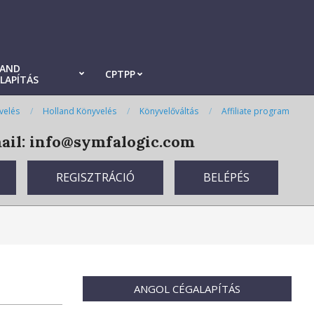
LAND
CPTPP
LAPÍTÁS
velés
Holland Könyvelés
Könyvelőváltás
Affiliate program
il: info@symfalogic.com
REGISZTRÁCIÓ
BELÉPÉS
ANGOL CÉGALAPÍTÁS