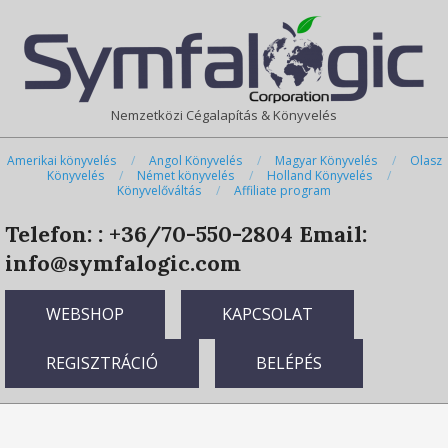
Skip
Primary
to
Navigation
content
Menu
Nemzetközi Cégalapítás & Könyvelés
Amerikai könyvelés
Angol Könyvelés
Magyar Könyvelés
Olasz
Könyvelés
Német könyvelés
Holland Könyvelés
Könyvelőváltás
Affiliate program
Telefon: : +36/70-550-2804
Email:
info@symfalogic.com
WEBSHOP
KAPCSOLAT
REGISZTRÁCIÓ
BELÉPÉS