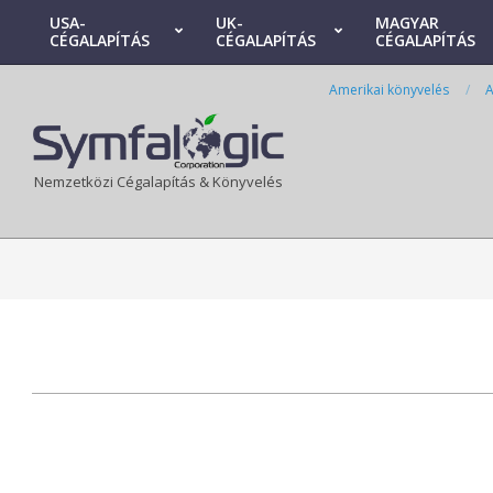
Skip
USA-
UK-
MAGYAR
CÉGALAPÍTÁS
CÉGALAPÍTÁS
CÉGALAPÍTÁS
to
Primary
content
Navigation
Amerikai könyvelés
A
Menu
Nemzetközi Cégalapítás & Könyvelés
2024-
05-
18