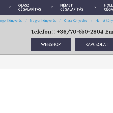
OLASZ
NÉMET
HOL
CÉGALAPÍTÁS
CÉGALAPÍTÁS
CÉGA
ngol Könyvelés
Magyar Könyvelés
Olasz Könyvelés
Német köny
Telefon: : +36/70-550-2804
Ema
WEBSHOP
KAPCSOLAT