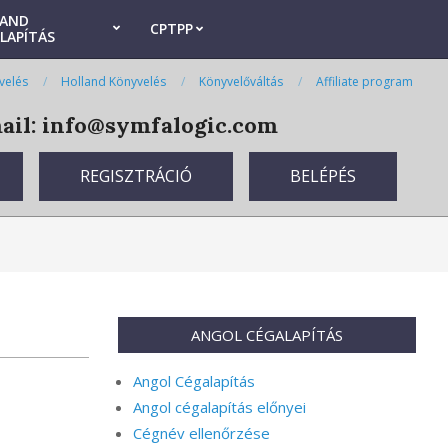
LAND
CPTPP
LAPÍTÁS
velés
Holland Könyvelés
Könyvelőváltás
Affiliate program
il: info@symfalogic.com
REGISZTRÁCIÓ
BELÉPÉS
ANGOL CÉGALAPÍTÁS
Angol Cégalapítás
Angol cégalapítás előnyei
Cégnév ellenőrzése