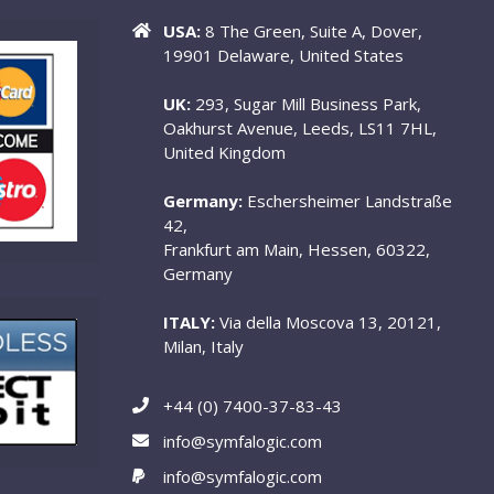
USA:
8 The Green, Suite A, Dover,
19901 Delaware, United States
UK:
293, Sugar Mill Business Park,
Oakhurst Avenue, Leeds, LS11 7HL,
United Kingdom
Germany:
Eschersheimer Landstraße
42,
Frankfurt am Main, Hessen, 60322,
Germany
ITALY:
Via della Moscova 13, 20121,
Milan, Italy
+44 (0) 7400-37-83-43
info@symfalogic.com
info@symfalogic.com