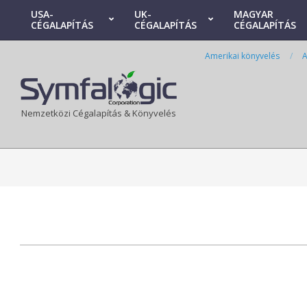
Skip
USA-
UK-
MAGYAR
CÉGALAPÍTÁS
CÉGALAPÍTÁS
CÉGALAPÍTÁS
to
Primary
content
Navigation
Amerikai könyvelés
A
Menu
Nemzetközi Cégalapítás & Könyvelés
2024-
07-
11