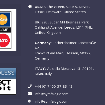
USA:
8 The Green, Suite A, Dover,
19901 Delaware, United States
UK:
293, Sugar Mill Business Park,
Oakhurst Avenue, Leeds, LS11 7HL,
United Kingdom
Germany:
Eschersheimer Landstraße
42,
Frankfurt am Main, Hessen, 60322,
Germany
ITALY:
Via della Moscova 13, 20121,
Milan, Italy
+44 (0) 7400-37-83-43
info@symfalogic.com
info@symfalogic.com