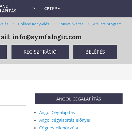
LAND
CPTPP
LAPÍTÁS
velés
Holland Könyvelés
Könyvelőváltás
Affiliate program
il: info@symfalogic.com
REGISZTRÁCIÓ
BELÉPÉS
ANGOL CÉGALAPÍTÁS
Angol Cégalapítás
Angol cégalapítás előnyei
Cégnév ellenőrzése