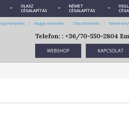
OLASZ
NÉMET
HOL
CÉGALAPÍTÁS
CÉGALAPÍTÁS
CÉGA
ngol Könyvelés
Magyar Könyvelés
Olasz Könyvelés
Német köny
Telefon: : +36/70-550-2804
Ema
WEBSHOP
KAPCSOLAT