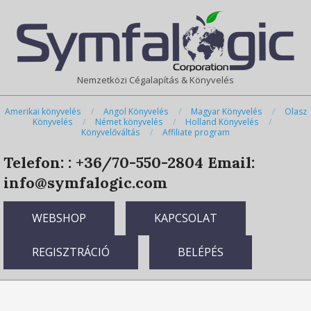
Skip
Primary
to
Navigation
content
Menu
Nemzetközi Cégalapítás & Könyvelés
Amerikai könyvelés
Angol Könyvelés
Magyar Könyvelés
Olasz
Könyvelés
Német könyvelés
Holland Könyvelés
Könyvelőváltás
Affiliate program
Telefon: : +36/70-550-2804
Email:
info@symfalogic.com
WEBSHOP
KAPCSOLAT
REGISZTRÁCIÓ
BELÉPÉS