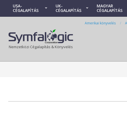
Skip
USA-
UK-
MAGYAR
CÉGALAPÍTÁS
CÉGALAPÍTÁS
CÉGALAPÍTÁS
to
Primary
content
Navigation
Amerikai könyvelés
A
Menu
Nemzetközi Cégalapítás & Könyvelés
2024-
07-
24