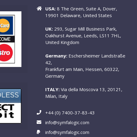
USA:
8 The Green, Suite A, Dover,
19901 Delaware, United States
UK:
293, Sugar Mill Business Park,
Oakhurst Avenue, Leeds, LS11 7HL,
United Kingdom
Germany:
Eschersheimer Landstraße
42,
Frankfurt am Main, Hessen, 60322,
Germany
ITALY:
Via della Moscova 13, 20121,
Milan, Italy
+44 (0) 7400-37-83-43
info@symfalogic.com
info@symfalogic.com