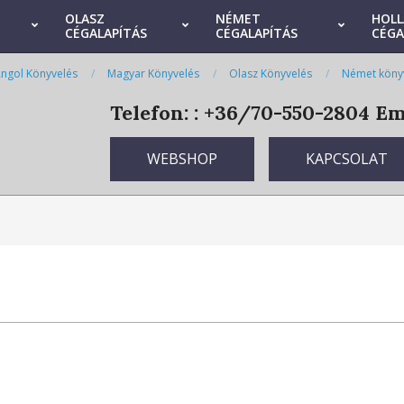
OLASZ
NÉMET
HOL
CÉGALAPÍTÁS
CÉGALAPÍTÁS
CÉGA
ngol Könyvelés
Magyar Könyvelés
Olasz Könyvelés
Német köny
Telefon: : +36/70-550-2804
Ema
WEBSHOP
KAPCSOLAT