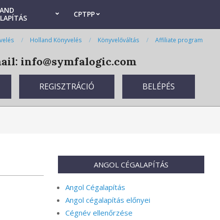
LAND
CPTPP
LAPÍTÁS
velés
Holland Könyvelés
Könyvelőváltás
Affiliate program
il: info@symfalogic.com
REGISZTRÁCIÓ
BELÉPÉS
ANGOL CÉGALAPÍTÁS
Angol Cégalapítás
Angol cégalapítás előnyei
Cégnév ellenőrzése