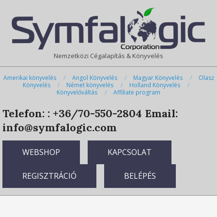
Skip
Primary
to
Navigation
content
Menu
Nemzetközi Cégalapítás & Könyvelés
Amerikai könyvelés
Angol Könyvelés
Magyar Könyvelés
Olasz
Könyvelés
Német könyvelés
Holland Könyvelés
Könyvelőváltás
Affiliate program
Telefon: : +36/70-550-2804
Email:
info@symfalogic.com
WEBSHOP
KAPCSOLAT
REGISZTRÁCIÓ
BELÉPÉS