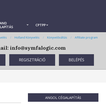
LAND
CPTPP
LAPÍTÁS
velés
Holland Könyvelés
Könyvelőváltás
Affiliate program
il: info@symfalogic.com
REGISZTRÁCIÓ
BELÉPÉS
ANGOL CÉGALAPÍTÁS