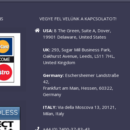
NS
VEGYE FEL VELÜNK A KAPCSOLATOT!
USA:
8 The Green, Suite A, Dover,
19901 Delaware, United States
UK:
293, Sugar Mill Business Park,
Oakhurst Avenue, Leeds, LS11 7HL,
United Kingdom
Germany:
Eschersheimer Landstraße
42,
Frankfurt am Main, Hessen, 60322,
Germany
ITALY:
Via della Moscova 13, 20121,
Milan, Italy
+44 (0) 7400-37-83-43