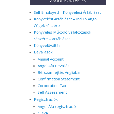
ANGOL KÖNYVELÉS
Self Employed – Könyvelési Ártáblázat
Könyvelési Ártáblázat – Induló Angol
Cégek részére
Könyvelés Működő vállalkozások
részére – Ártáblázat
Könyvelőváltás
Bevallások
Annual Account
Angol Áfa Bevallás
Bérszámfejtés Angliában
Confirmation Statement
Corporation Tax
Self Assessment
Regisztrációk
Angol Áfa regisztráció
GDPR