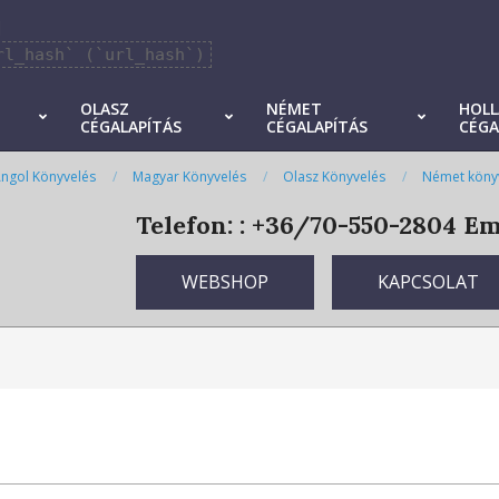
]
rl_hash` (`url_hash`)
OLASZ
NÉMET
HOL
CÉGALAPÍTÁS
CÉGALAPÍTÁS
CÉGA
ngol Könyvelés
Magyar Könyvelés
Olasz Könyvelés
Német köny
Telefon: : +36/70-550-2804
Ema
WEBSHOP
KAPCSOLAT