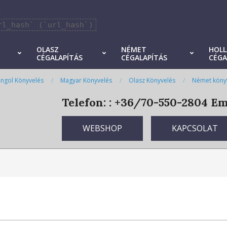
]
rl_hash` (`url_hash`)
OLASZ
NÉMET
HOL
CÉGALAPÍTÁS
CÉGALAPÍTÁS
CÉGA
ngol Könyvelés
Magyar Könyvelés
Olasz Könyvelés
Német köny
Telefon: : +36/70-550-2804
Ema
WEBSHOP
KAPCSOLAT