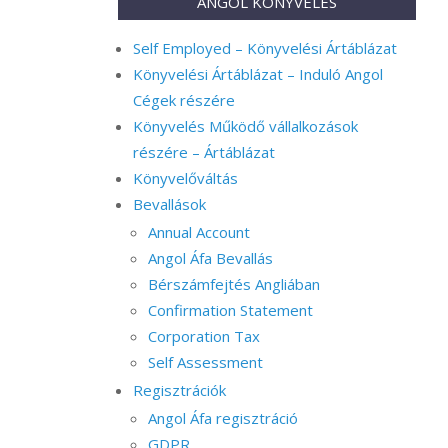
ANGOL KÖNYVELÉS
Self Employed – Könyvelési Ártáblázat
Könyvelési Ártáblázat – Induló Angol
Cégek részére
Könyvelés Működő vállalkozások
részére – Ártáblázat
Könyvelőváltás
Bevallások
Annual Account
Angol Áfa Bevallás
Bérszámfejtés Angliában
Confirmation Statement
Corporation Tax
Self Assessment
Regisztrációk
Angol Áfa regisztráció
GDPR