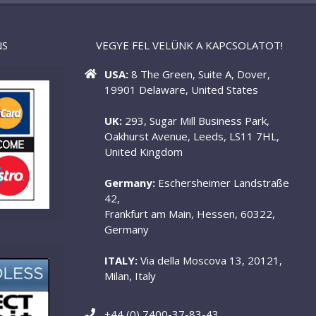
NS
VEGYE FEL VELÜNK A KAPCSOLATOT!
USA:
8 The Green, Suite A, Dover,
19901 Delaware, United States
UK:
293, Sugar Mill Business Park,
Oakhurst Avenue, Leeds, LS11 7HL,
United Kingdom
Germany:
Eschersheimer Landstraße
42,
Frankfurt am Main, Hessen, 60322,
Germany
ITALY:
Via della Moscova 13, 20121,
Milan, Italy
+44 (0) 7400-37-83-43