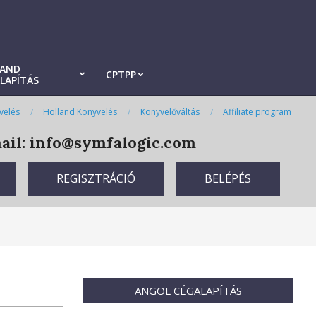
LAND
CPTPP
LAPÍTÁS
velés
Holland Könyvelés
Könyvelőváltás
Affiliate program
il: info@symfalogic.com
REGISZTRÁCIÓ
BELÉPÉS
ANGOL CÉGALAPÍTÁS