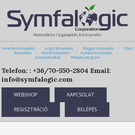
Skip
Primary
to
Navigation
content
Menu
Nemzetközi Cégalapítás & Könyvelés
Amerikai könyvelés
Angol Könyvelés
Magyar Könyvelés
Olasz
Könyvelés
Német könyvelés
Holland Könyvelés
Könyvelőváltás
Affiliate program
Telefon: : +36/70-550-2804
Email:
info@symfalogic.com
WEBSHOP
KAPCSOLAT
REGISZTRÁCIÓ
BELÉPÉS