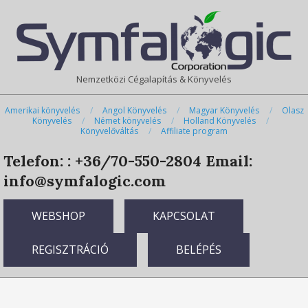
Skip
Primary
to
Navigation
content
Menu
Nemzetközi Cégalapítás & Könyvelés
Amerikai könyvelés
Angol Könyvelés
Magyar Könyvelés
Olasz
Könyvelés
Német könyvelés
Holland Könyvelés
Könyvelőváltás
Affiliate program
Telefon: : +36/70-550-2804
Email:
info@symfalogic.com
WEBSHOP
KAPCSOLAT
REGISZTRÁCIÓ
BELÉPÉS