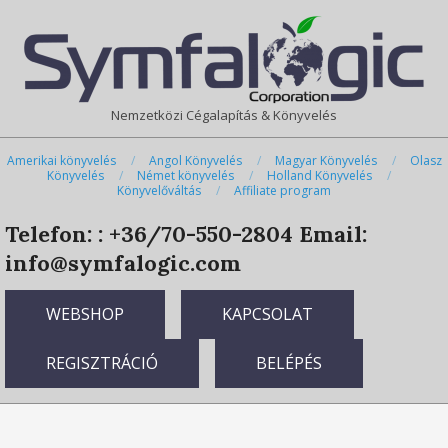
Skip
Primary
to
Navigation
content
Menu
Nemzetközi Cégalapítás & Könyvelés
Amerikai könyvelés
Angol Könyvelés
Magyar Könyvelés
Olasz
Könyvelés
Német könyvelés
Holland Könyvelés
Könyvelőváltás
Affiliate program
Telefon: : +36/70-550-2804
Email:
info@symfalogic.com
WEBSHOP
KAPCSOLAT
REGISZTRÁCIÓ
BELÉPÉS