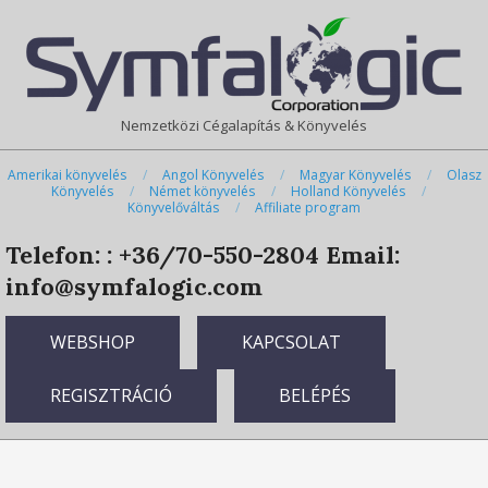
Skip
Primary
to
Navigation
content
Menu
Nemzetközi Cégalapítás & Könyvelés
Amerikai könyvelés
Angol Könyvelés
Magyar Könyvelés
Olasz
Könyvelés
Német könyvelés
Holland Könyvelés
Könyvelőváltás
Affiliate program
Telefon: : +36/70-550-2804
Email:
info@symfalogic.com
WEBSHOP
KAPCSOLAT
REGISZTRÁCIÓ
BELÉPÉS