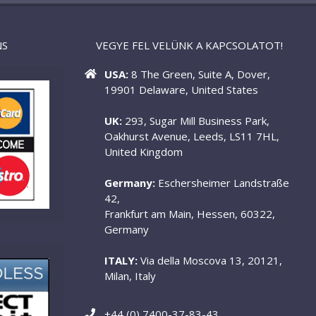
NS
VEGYE FEL VELÜNK A KAPCSOLATOT!
USA:
8 The Green, Suite A, Dover,
19901 Delaware, United States
UK:
293, Sugar Mill Business Park,
Oakhurst Avenue, Leeds, LS11 7HL,
United Kingdom
Germany:
Eschersheimer Landstraße
42,
Frankfurt am Main, Hessen, 60322,
Germany
ITALY:
Via della Moscova 13, 20121,
Milan, Italy
+44 (0) 7400-37-83-43