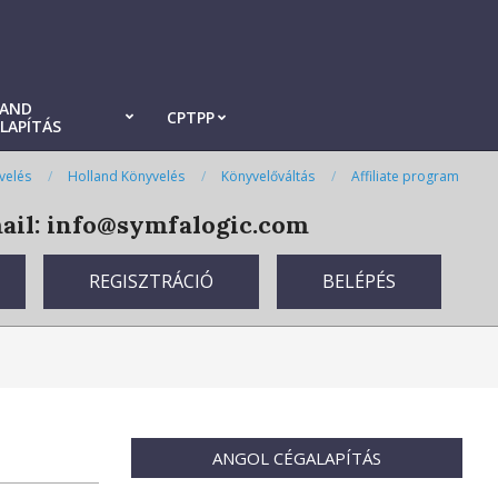
LAND
CPTPP
LAPÍTÁS
velés
Holland Könyvelés
Könyvelőváltás
Affiliate program
il: info@symfalogic.com
REGISZTRÁCIÓ
BELÉPÉS
ANGOL CÉGALAPÍTÁS