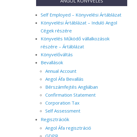
ANGOL KÖNYVELÉS
Self Employed – Könyvelési Ártáblázat
Könyvelési Ártáblázat – Induló Angol
Cégek részére
Könyvelés Működő vállalkozások
részére – Ártáblázat
Könyvelőváltás
Bevallások
Annual Account
Angol Áfa Bevallás
Bérszámfejtés Angliában
Confirmation Statement
Corporation Tax
Self Assessment
Regisztrációk
Angol Áfa regisztráció
GDPR