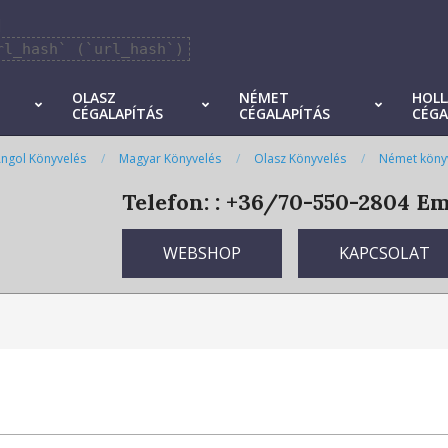
]
rl_hash` (`url_hash`)
OLASZ
NÉMET
HOL
CÉGALAPÍTÁS
CÉGALAPÍTÁS
CÉGA
ngol Könyvelés
Magyar Könyvelés
Olasz Könyvelés
Német köny
Telefon: : +36/70-550-2804
Ema
WEBSHOP
KAPCSOLAT