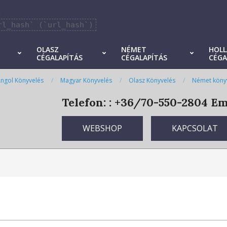
]
rl_hash` (`url_hash`)
OLASZ
NÉMET
HOL
CÉGALAPÍTÁS
CÉGALAPÍTÁS
CÉGA
ngol Könyvelés
Magyar Könyvelés
Olasz Könyvelés
Német köny
Telefon: : +36/70-550-2804
Ema
WEBSHOP
KAPCSOLAT