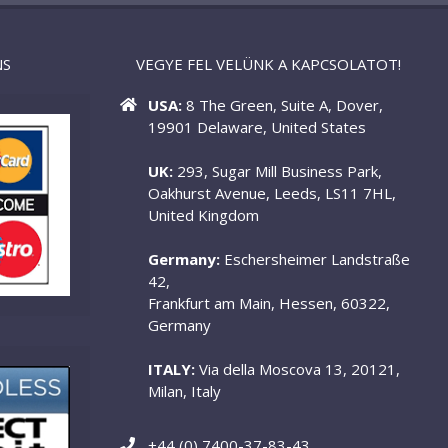
NS
VEGYE FEL VELÜNK A KAPCSOLATOT!
USA:
8 The Green, Suite A, Dover,
19901 Delaware, United States
UK:
293, Sugar Mill Business Park,
Oakhurst Avenue, Leeds, LS11 7HL,
United Kingdom
Germany:
Eschersheimer Landstraße
42,
Frankfurt am Main, Hessen, 60322,
Germany
ITALY:
Via della Moscova 13, 20121,
Milan, Italy
+44 (0) 7400-37-83-43