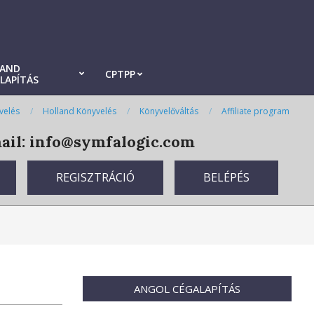
LAND
CPTPP
LAPÍTÁS
velés
Holland Könyvelés
Könyvelőváltás
Affiliate program
il: info@symfalogic.com
REGISZTRÁCIÓ
BELÉPÉS
ANGOL CÉGALAPÍTÁS