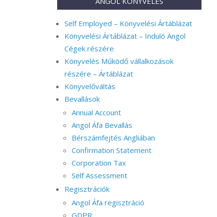
ANGOL KÖNYVELÉS
Self Employed – Könyvelési Ártáblázat
Könyvelési Ártáblázat – Induló Angol
Cégek részére
Könyvelés Működő vállalkozások
részére – Ártáblázat
Könyvelőváltás
Bevallások
Annual Account
Angol Áfa Bevallás
Bérszámfejtés Angliában
Confirmation Statement
Corporation Tax
Self Assessment
Regisztrációk
Angol Áfa regisztráció
GDPR