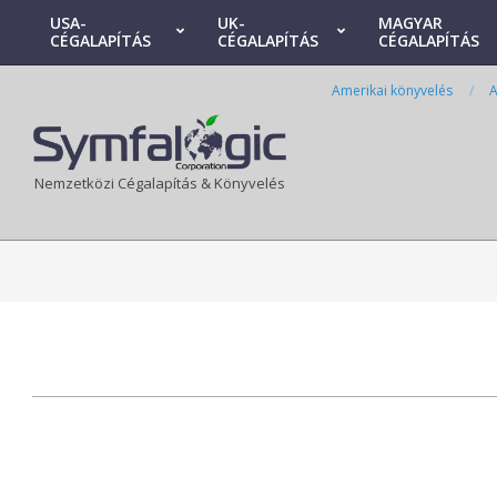
Skip
USA-
UK-
MAGYAR
CÉGALAPÍTÁS
CÉGALAPÍTÁS
CÉGALAPÍTÁS
to
Primary
content
Navigation
Amerikai könyvelés
A
Menu
Nemzetközi Cégalapítás & Könyvelés
2024-
12-
31