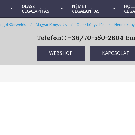
OLASZ
NÉMET
HOL
CÉGALAPÍTÁS
CÉGALAPÍTÁS
CÉGA
ngol Könyvelés
Magyar Könyvelés
Olasz Könyvelés
Német köny
Telefon: : +36/70-550-2804
Ema
WEBSHOP
KAPCSOLAT