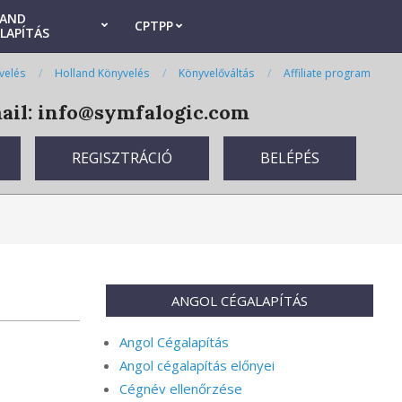
LAND
CPTPP
LAPÍTÁS
velés
Holland Könyvelés
Könyvelőváltás
Affiliate program
il: info@symfalogic.com
REGISZTRÁCIÓ
BELÉPÉS
ANGOL CÉGALAPÍTÁS
Angol Cégalapítás
Angol cégalapítás előnyei
Cégnév ellenőrzése