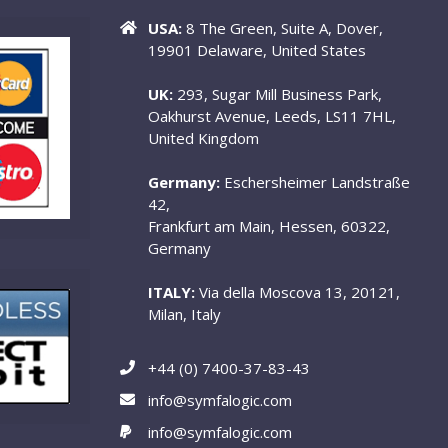
USA:
8 The Green, Suite A, Dover,
19901 Delaware, United States
UK:
293, Sugar Mill Business Park,
Oakhurst Avenue, Leeds, LS11 7HL,
United Kingdom
Germany:
Eschersheimer Landstraße
42,
Frankfurt am Main, Hessen, 60322,
Germany
ITALY:
Via della Moscova 13, 20121,
Milan, Italy
+44 (0) 7400-37-83-43
info@symfalogic.com
info@symfalogic.com