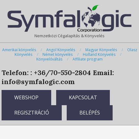
Skip
Primary
to
Navigation
content
Menu
Nemzetközi Cégalapítás & Könyvelés
Amerikai könyvelés
Angol Könyvelés
Magyar Könyvelés
Olasz
Könyvelés
Német könyvelés
Holland Könyvelés
Könyvelőváltás
Affiliate program
Telefon: : +36/70-550-2804
Email:
info@symfalogic.com
WEBSHOP
KAPCSOLAT
REGISZTRÁCIÓ
BELÉPÉS