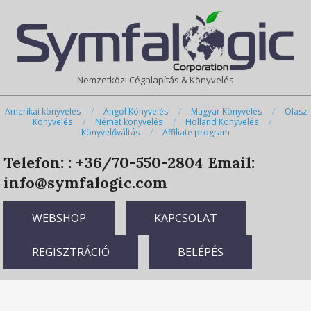
Skip
Primary
to
Navigation
content
Menu
Nemzetközi Cégalapítás & Könyvelés
Amerikai könyvelés
Angol Könyvelés
Magyar Könyvelés
Olasz
Könyvelés
Német könyvelés
Holland Könyvelés
Könyvelőváltás
Affiliate program
Telefon: : +36/70-550-2804
Email:
info@symfalogic.com
WEBSHOP
KAPCSOLAT
REGISZTRÁCIÓ
BELÉPÉS