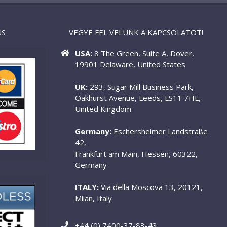
NS
VEGYE FEL VELÜNK A KAPCSOLATOT!
USA:
8 The Green, Suite A, Dover,
19901 Delaware, United States
UK:
293, Sugar Mill Business Park,
Oakhurst Avenue, Leeds, LS11 7HL,
United Kingdom
Germany:
Eschersheimer Landstraße
42,
Frankfurt am Main, Hessen, 60322,
Germany
ITALY:
Via della Moscova 13, 20121,
Milan, Italy
+44 (0) 7400-37-83-43