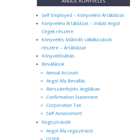
ANGOL KÖNYVELÉS
Self Employed – Könyvelési Ártáblázat
Könyvelési Ártáblázat – Induló Angol
Cégek részére
Könyvelés Működő vállalkozások
részére – Ártáblázat
Könyvelőváltás
Bevallások
Annual Account
Angol Áfa Bevallás
Bérszámfejtés Angliában
Confirmation Statement
Corporation Tax
Self Assessment
Regisztrációk
Angol Áfa regisztráció
GDPR