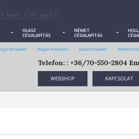
]
rl_hash` (`url_hash`)
OLASZ
NÉMET
HOL
CÉGALAPÍTÁS
CÉGALAPÍTÁS
CÉGA
ngol Könyvelés
Magyar Könyvelés
Olasz Könyvelés
Német köny
Telefon: : +36/70-550-2804
Ema
WEBSHOP
KAPCSOLAT