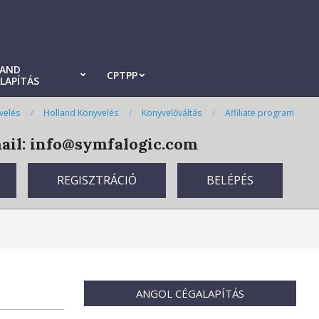
LAND
CPTPP
LAPÍTÁS
velés
Holland Könyvelés
Könyvelőváltás
Affiliate program
il: info@symfalogic.com
REGISZTRÁCIÓ
BELÉPÉS
ANGOL CÉGALAPÍTÁS