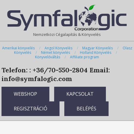
Skip
Primary
to
Navigation
content
Menu
Nemzetközi Cégalapítás & Könyvelés
Amerikai könyvelés
Angol Könyvelés
Magyar Könyvelés
Olasz
Könyvelés
Német könyvelés
Holland Könyvelés
Könyvelőváltás
Affiliate program
Telefon: : +36/70-550-2804
Email:
info@symfalogic.com
WEBSHOP
KAPCSOLAT
REGISZTRÁCIÓ
BELÉPÉS