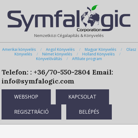
Skip
Primary
to
Navigation
content
Menu
Nemzetközi Cégalapítás & Könyvelés
Amerikai könyvelés
Angol Könyvelés
Magyar Könyvelés
Olasz
Könyvelés
Német könyvelés
Holland Könyvelés
Könyvelőváltás
Affiliate program
Telefon: : +36/70-550-2804
Email:
info@symfalogic.com
WEBSHOP
KAPCSOLAT
REGISZTRÁCIÓ
BELÉPÉS