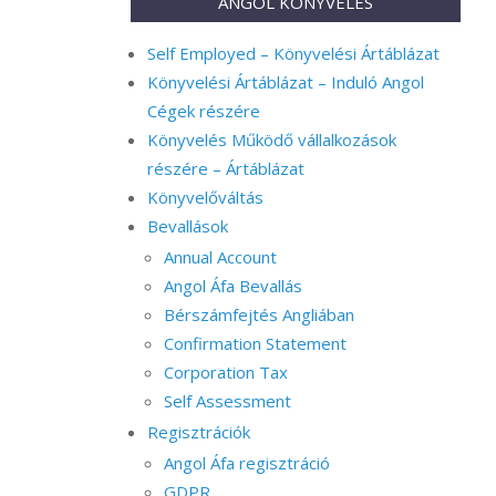
ANGOL KÖNYVELÉS
Self Employed – Könyvelési Ártáblázat
Könyvelési Ártáblázat – Induló Angol
Cégek részére
Könyvelés Működő vállalkozások
részére – Ártáblázat
Könyvelőváltás
Bevallások
Annual Account
Angol Áfa Bevallás
Bérszámfejtés Angliában
Confirmation Statement
Corporation Tax
Self Assessment
Regisztrációk
Angol Áfa regisztráció
GDPR