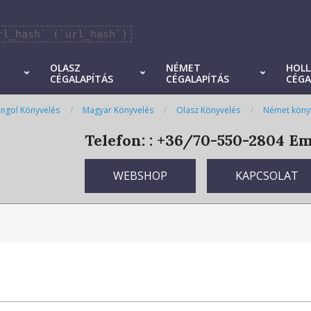
]
rl_hash` (`url_hash`)
OLASZ
NÉMET
HOL
CÉGALAPÍTÁS
CÉGALAPÍTÁS
CÉGA
ngol Könyvelés
Magyar Könyvelés
Olasz Könyvelés
Német köny
Telefon: : +36/70-550-2804
Ema
WEBSHOP
KAPCSOLAT