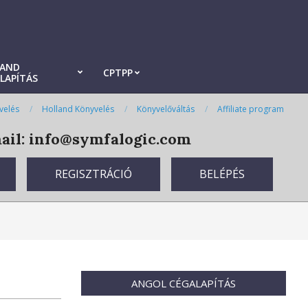
LAND
CPTPP
LAPÍTÁS
velés
Holland Könyvelés
Könyvelőváltás
Affiliate program
il: info@symfalogic.com
REGISZTRÁCIÓ
BELÉPÉS
ANGOL CÉGALAPÍTÁS