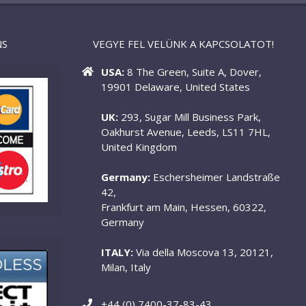
NS
VEGYE FEL VELÜNK A KAPCSOLATOT!
USA:
8 The Green, Suite A, Dover,
19901 Delaware, United States
UK:
293, Sugar Mill Business Park,
Oakhurst Avenue, Leeds, LS11 7HL,
United Kingdom
Germany:
Eschersheimer Landstraße
42,
Frankfurt am Main, Hessen, 60322,
Germany
ITALY:
Via della Moscova 13, 20121,
Milan, Italy
+44 (0) 7400-37-83-43