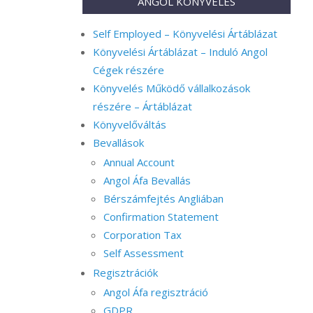
ANGOL KÖNYVELÉS
Self Employed – Könyvelési Ártáblázat
Könyvelési Ártáblázat – Induló Angol
Cégek részére
Könyvelés Működő vállalkozások
részére – Ártáblázat
Könyvelőváltás
Bevallások
Annual Account
Angol Áfa Bevallás
Bérszámfejtés Angliában
Confirmation Statement
Corporation Tax
Self Assessment
Regisztrációk
Angol Áfa regisztráció
GDPR