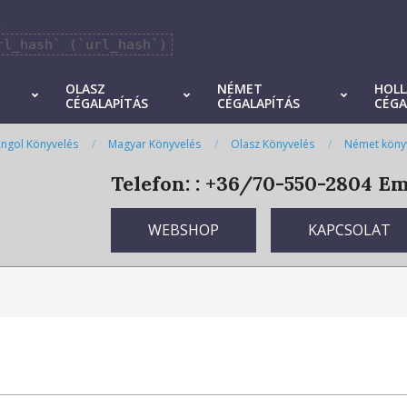
]
rl_hash` (`url_hash`)
OLASZ
NÉMET
HOL
CÉGALAPÍTÁS
CÉGALAPÍTÁS
CÉGA
ngol Könyvelés
Magyar Könyvelés
Olasz Könyvelés
Német köny
Telefon: : +36/70-550-2804
Ema
WEBSHOP
KAPCSOLAT