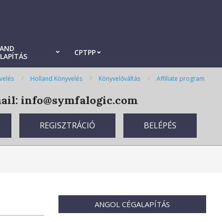
LAND
CPTPP
LAPÍTÁS
velés
Holland Könyvelés
Könyvelőváltás
Affiliate program
il: info@symfalogic.com
REGISZTRÁCIÓ
BELÉPÉS
ANGOL CÉGALAPÍTÁS