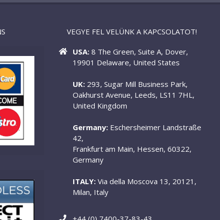
NS
VEGYE FEL VELÜNK A KAPCSOLATOT!
USA:
8 The Green, Suite A, Dover,
19901 Delaware, United States
UK:
293, Sugar Mill Business Park,
Oakhurst Avenue, Leeds, LS11 7HL,
United Kingdom
Germany:
Eschersheimer Landstraße
42,
Frankfurt am Main, Hessen, 60322,
Germany
ITALY:
Via della Moscova 13, 20121,
Milan, Italy
+44 (0) 7400-37-83-43