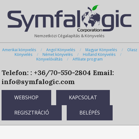
Skip
Primary
to
Navigation
content
Menu
Nemzetközi Cégalapítás & Könyvelés
Amerikai könyvelés
Angol Könyvelés
Magyar Könyvelés
Olasz
Könyvelés
Német könyvelés
Holland Könyvelés
Könyvelőváltás
Affiliate program
Telefon: : +36/70-550-2804
Email:
info@symfalogic.com
WEBSHOP
KAPCSOLAT
REGISZTRÁCIÓ
BELÉPÉS