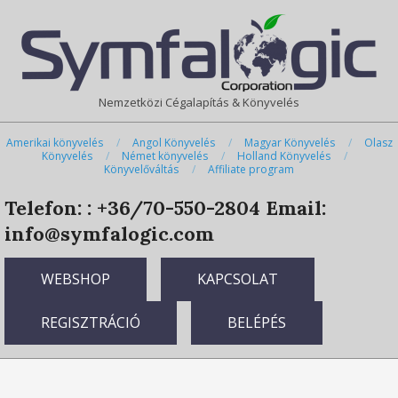
Skip
Primary
to
Navigation
content
Menu
Nemzetközi Cégalapítás & Könyvelés
Amerikai könyvelés
Angol Könyvelés
Magyar Könyvelés
Olasz
Könyvelés
Német könyvelés
Holland Könyvelés
Könyvelőváltás
Affiliate program
Telefon: : +36/70-550-2804
Email:
info@symfalogic.com
WEBSHOP
KAPCSOLAT
REGISZTRÁCIÓ
BELÉPÉS