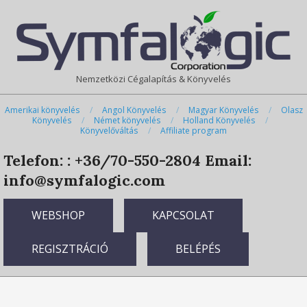
Skip
Primary
to
Navigation
content
Menu
Nemzetközi Cégalapítás & Könyvelés
Amerikai könyvelés
Angol Könyvelés
Magyar Könyvelés
Olasz
Könyvelés
Német könyvelés
Holland Könyvelés
Könyvelőváltás
Affiliate program
Telefon: : +36/70-550-2804
Email:
info@symfalogic.com
WEBSHOP
KAPCSOLAT
REGISZTRÁCIÓ
BELÉPÉS