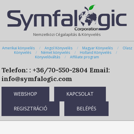
Skip
Primary
to
Navigation
content
Menu
Nemzetközi Cégalapítás & Könyvelés
Amerikai könyvelés
Angol Könyvelés
Magyar Könyvelés
Olasz
Könyvelés
Német könyvelés
Holland Könyvelés
Könyvelőváltás
Affiliate program
Telefon: : +36/70-550-2804
Email:
info@symfalogic.com
WEBSHOP
KAPCSOLAT
REGISZTRÁCIÓ
BELÉPÉS