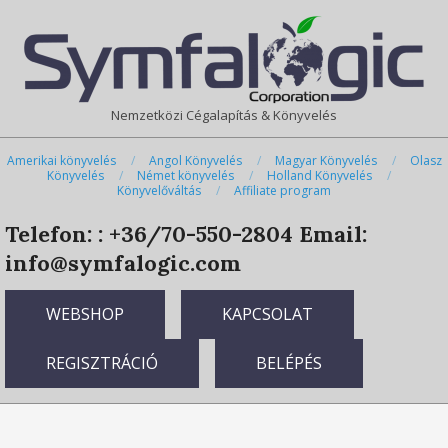
Skip
Primary
to
Navigation
content
Menu
Nemzetközi Cégalapítás & Könyvelés
Amerikai könyvelés
Angol Könyvelés
Magyar Könyvelés
Olasz
Könyvelés
Német könyvelés
Holland Könyvelés
Könyvelőváltás
Affiliate program
Telefon: : +36/70-550-2804
Email:
info@symfalogic.com
WEBSHOP
KAPCSOLAT
REGISZTRÁCIÓ
BELÉPÉS