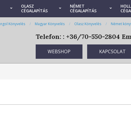
OLASZ
NÉMET
HOL
CÉGALAPÍTÁS
CÉGALAPÍTÁS
CÉGA
ngol Könyvelés
Magyar Könyvelés
Olasz Könyvelés
Német köny
Telefon: : +36/70-550-2804
Ema
WEBSHOP
KAPCSOLAT