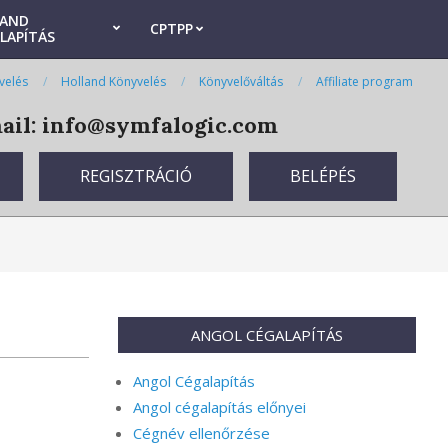
LAND
CPTPP
LAPÍTÁS
velés
Holland Könyvelés
Könyvelőváltás
Affiliate program
il: info@symfalogic.com
REGISZTRÁCIÓ
BELÉPÉS
ANGOL CÉGALAPÍTÁS
Angol Cégalapítás
Angol cégalapítás előnyei
Cégnév ellenőrzése