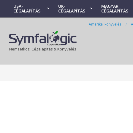
Skip
USA-
UK-
MAGYAR
CÉGALAPÍTÁS
CÉGALAPÍTÁS
CÉGALAPÍTÁS
to
Primary
content
Navigation
Amerikai könyvelés
A
Menu
Nemzetközi Cégalapítás & Könyvelés
2026-
05-
12