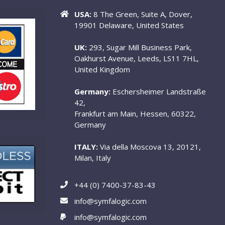
USA:
8 The Green, Suite A, Dover,
19901 Delaware, United States
UK:
293, Sugar Mill Business Park,
Oakhurst Avenue, Leeds, LS11 7HL,
United Kingdom
Germany:
Eschersheimer Landstraße
42,
Frankfurt am Main, Hessen, 60322,
Germany
ITALY:
Via della Moscova 13, 20121,
Milan, Italy
+44 (0) 7400-37-83-43
info@symfalogic.com
info@symfalogic.com