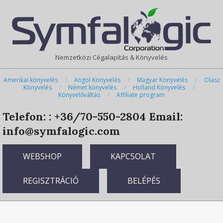
Skip
Primary
to
Navigation
content
Menu
Nemzetközi Cégalapítás & Könyvelés
Amerikai könyvelés
Angol Könyvelés
Magyar Könyvelés
Olasz
Könyvelés
Német könyvelés
Holland Könyvelés
Könyvelőváltás
Affiliate program
Telefon: : +36/70-550-2804
Email:
info@symfalogic.com
WEBSHOP
KAPCSOLAT
REGISZTRÁCIÓ
BELÉPÉS