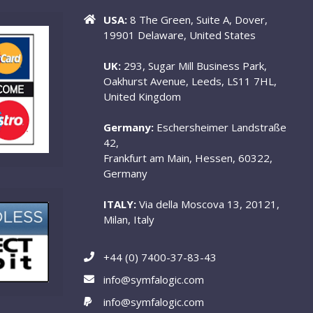
USA:
8 The Green, Suite A, Dover,
19901 Delaware, United States
UK:
293, Sugar Mill Business Park,
Oakhurst Avenue, Leeds, LS11 7HL,
United Kingdom
Germany:
Eschersheimer Landstraße
42,
Frankfurt am Main, Hessen, 60322,
Germany
ITALY:
Via della Moscova 13, 20121,
Milan, Italy
+44 (0) 7400-37-83-43
info@symfalogic.com
info@symfalogic.com