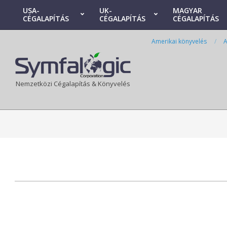
Skip
USA-
UK-
MAGYAR
CÉGALAPÍTÁS
CÉGALAPÍTÁS
CÉGALAPÍTÁS
to
Primary
content
Navigation
Amerikai könyvelés
A
Menu
Nemzetközi Cégalapítás & Könyvelés
2026-
07-
08