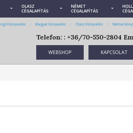
OLASZ
NÉMET
HOL
CÉGALAPÍTÁS
CÉGALAPÍTÁS
CÉGA
ngol Könyvelés
Magyar Könyvelés
Olasz Könyvelés
Német köny
Telefon: : +36/70-550-2804
Ema
WEBSHOP
KAPCSOLAT