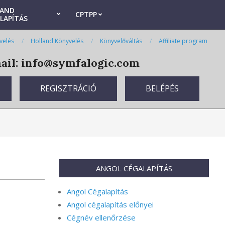
LAND
CPTPP
LAPÍTÁS
velés
Holland Könyvelés
Könyvelőváltás
Affiliate program
il: info@symfalogic.com
REGISZTRÁCIÓ
BELÉPÉS
ANGOL CÉGALAPÍTÁS
Angol Cégalapítás
Angol cégalapítás előnyei
Cégnév ellenőrzése